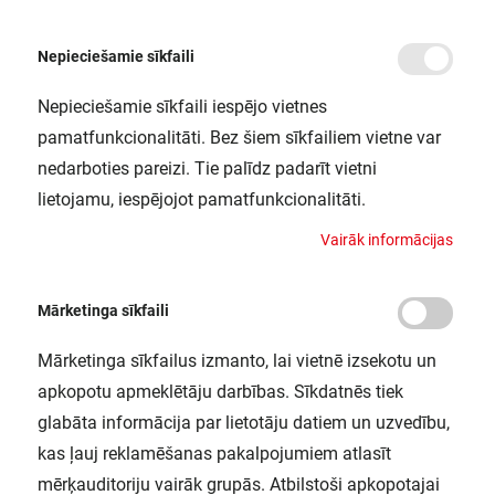
Nepieciešamie sīkfaili
Nepieciešamie sīkfaili iespējo vietnes
/
Sākums
1906 LEDISON 4W/820 230 VS FIL GDE27FS1 OSRAM
pamatfunkcionalitāti. Bez šiem sīkfailiem vietne var
1906 LEDISON 4W/820 230 VS FIL
nedarboties pareizi. Tie palīdz padarīt vietni
GDE27FS1 OSRAM
lietojamu, iespējojot pamatfunkcionalitāti.
LEDVANCE / 4099854091292
V
a
i
r
ā
k
i
n
f
o
r
m
ā
c
i
j
a
s
Mārketinga sīkfaili
Mārketinga sīkfailus izmanto, lai vietnē izsekotu un
apkopotu apmeklētāju darbības. Sīkdatnēs tiek
glabāta informācija par lietotāju datiem un uzvedību,
kas ļauj reklamēšanas pakalpojumiem atlasīt
mērķauditoriju vairāk grupās. Atbilstoši apkopotajai