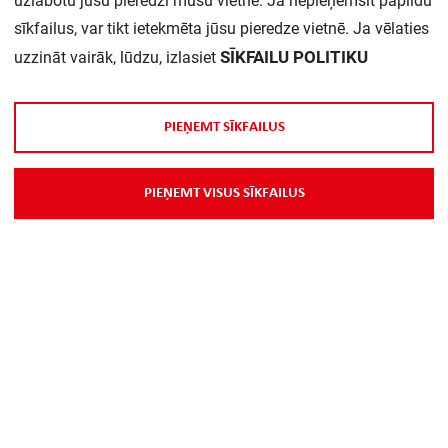
uzlabotu jūsu pieredzi mūsu vietnē. Ja nepieņemsit papildu
sīkfailus, var tikt ietekmēta jūsu pieredze vietnē. Ja vēlaties
Daudzums iepakojumā:
1
SĪKFAILU POLITIKU
uzzināt vairāk, lūdzu, izlasiet
P
I
E
Ņ
E
M
T
S
Ī
K
F
A
I
L
U
S
P
I
E
Ņ
E
M
T
V
I
S
U
S
S
Ī
K
F
A
I
L
U
S
Par Mums
Piegāde
Kontakti
Preču reklamācijas un atsauksmes