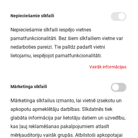
Nepieciešamie sīkfaili
Nepieciešamie sīkfaili iespējo vietnes
/
Sākums
1906LEDGLBD 6,5W/824230VFILGDE274X1OSRAM
pamatfunkcionalitāti. Bez šiem sīkfailiem vietne var
1906LEDGLBD
nedarboties pareizi. Tie palīdz padarīt vietni
6,5W/824230VFILGDE274X1OSRAM
lietojamu, iespējojot pamatfunkcionalitāti.
LEDVANCE / 4058075808997
V
a
i
r
ā
k
i
n
f
o
r
m
ā
c
i
j
a
s
Mārketinga sīkfaili
Mārketinga sīkfailus izmanto, lai vietnē izsekotu un
apkopotu apmeklētāju darbības. Sīkdatnēs tiek
glabāta informācija par lietotāju datiem un uzvedību,
kas ļauj reklamēšanas pakalpojumiem atlasīt
mērķauditoriju vairāk grupās. Atbilstoši apkopotajai