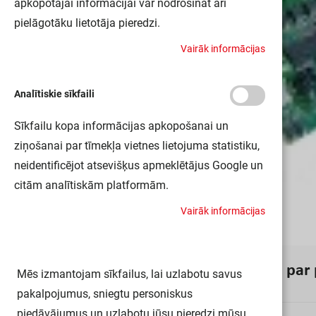
apkopotajai informācijai var nodrošināt arī
pielāgotāku lietotāja pieredzi.
V
a
i
r
ā
k
i
n
f
o
r
m
ā
c
i
j
a
s
Analītiskie sīkfaili
Sīkfailu kopa informācijas apkopošanai un
ziņošanai par tīmekļa vietnes lietojuma statistiku,
neidentificējot atsevišķus apmeklētājus Google un
citām analītiskām platformām.
V
a
i
r
ā
k
i
n
f
o
r
m
ā
c
i
j
a
s
I
n
f
o
r
m
ā
c
i
j
a
p
a
r
Mēs izmantojam sīkfailus, lai uzlabotu savus
pakalpojumus, sniegtu personiskus
piedāvājumus un uzlabotu jūsu pieredzi mūsu