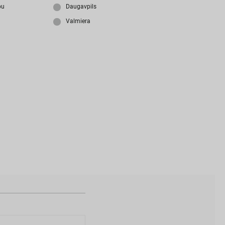
i
z
m
i
r
s
i
p
a
r
o
l
i
?
bu
Daugavpils
Valmiera
N
a
v
i
z
v
e
i
d
o
t
s
l
i
e
t
o
t
ā
j
a
k
o
n
t
s
?
I
Z
V
E
I
D
O
T
P
R
O
F
I
L
U