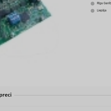
A
Rīga Ganī
Liepāja
p
r
e
c
i