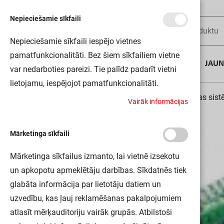
Nepieciešamie sīkfaili
Nepieciešamie sīkfaili iespējo vietnes
pamatfunkcionalitāti. Bez šiem sīkfailiem vietne
AUGUSTA DĪLS
JAU
var nedarboties pareizi. Tie palīdz padarīt vietni
lietojamu, iespējojot pamatfunkcionalitāti.
Sākums
Signalizācijas, uguns un videonovērošanas sis
V
a
i
r
ā
k
i
n
f
o
r
m
ā
c
i
j
a
s
Mārketinga sīkfaili
Mārketinga sīkfailus izmanto, lai vietnē izsekotu
un apkopotu apmeklētāju darbības. Sīkdatnēs tiek
glabāta informācija par lietotāju datiem un
uzvedību, kas ļauj reklamēšanas pakalpojumiem
atlasīt mērķauditoriju vairāk grupās. Atbilstoši