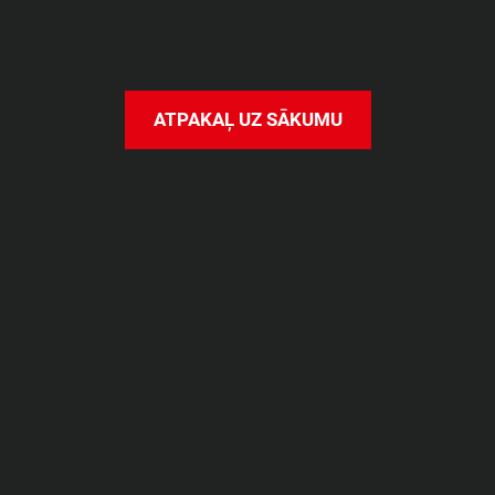
O
o
o
p
s
!
K
a
u
t
k
a
s
n
o
g
ā
j
i
s
g
r
e
i
z
i
!
A
T
P
A
K
A
Ļ
U
Z
S
Ā
K
U
M
U