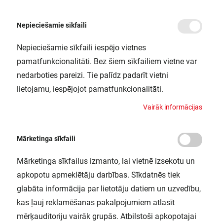
Nepieciešamie sīkfaili
Nepieciešamie sīkfaili iespējo vietnes
/
/
Sākums
Modulārie automātiskie slēdži un drošinātāji
Automātiskie slēdži (MC
pamatfunkcionalitāti. Bez šiem sīkfailiem vietne var
Automātiskais slēdzis 3P C80A 25kA,
nedarboties pareizi. Tie palīdz padarīt vietni
S803P-C80
lietojamu, iespējojot pamatfunkcionalitāti.
ABB / 2CCG001232R0001
V
a
i
r
ā
k
i
n
f
o
r
m
ā
c
i
j
a
s
Mārketinga sīkfaili
Mārketinga sīkfailus izmanto, lai vietnē izsekotu un
apkopotu apmeklētāju darbības. Sīkdatnēs tiek
glabāta informācija par lietotāju datiem un uzvedību,
kas ļauj reklamēšanas pakalpojumiem atlasīt
mērķauditoriju vairāk grupās. Atbilstoši apkopotajai