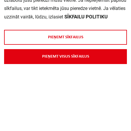
uzlabotu jūsu pieredzi mūsu vietnē. Ja nepieņemsit papildu
EAN:
7612271517014
sīkfailus, var tikt ietekmēta jūsu pieredze vietnē. Ja vēlaties
SĪKFAILU POLITIKU
uzzināt vairāk, lūdzu, izlasiet
Tips:
803P-C80
Daudzums iepakojumā:
1
P
I
E
Ņ
E
M
T
S
Ī
K
F
A
I
L
U
S
Nominālā strāva:
80 A
P
I
E
Ņ
E
M
T
V
I
S
U
S
S
Ī
K
F
A
I
L
U
S
Atslēgšanas raksturlīkne:
C
Moduļu skaits:
4,5
Nominālais spriegums:
690 V
Polu skaits:
3