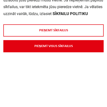
uzlabotu jūsu pieredzi mūsu vietnē. Ja nepieņemsit papildu
sīkfailus, var tikt ietekmēta jūsu pieredze vietnē. Ja vēlaties
SĪKFAILU POLITIKU
uzzināt vairāk, lūdzu, izlasiet
P
I
E
Ņ
E
M
T
S
Ī
K
F
A
I
L
U
S
P
I
E
Ņ
E
M
T
V
I
S
U
S
S
Ī
K
F
A
I
L
U
S
Par Mums
Piegāde
Kontakti
Preču reklamācijas un atsauksmes
PP