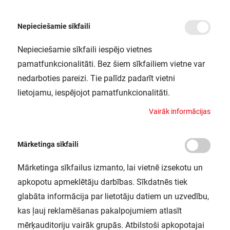
Nepieciešamie sīkfaili
Nepieciešamie sīkfaili iespējo vietnes
/
Sākums
BATTERY LED SPOTLIGHT SINGLE BK LEDV
pamatfunkcionalitāti. Bez šiem sīkfailiem vietne var
BATTERY LED SPOTLIGHT SINGLE
nedarboties pareizi. Tie palīdz padarīt vietni
BK LEDV
lietojamu, iespējojot pamatfunkcionalitāti.
LEDVANCE / 4058075227347
V
a
i
r
ā
k
i
n
f
o
r
m
ā
c
i
j
a
s
Mārketinga sīkfaili
Mārketinga sīkfailus izmanto, lai vietnē izsekotu un
apkopotu apmeklētāju darbības. Sīkdatnēs tiek
glabāta informācija par lietotāju datiem un uzvedību,
kas ļauj reklamēšanas pakalpojumiem atlasīt
mērķauditoriju vairāk grupās. Atbilstoši apkopotajai