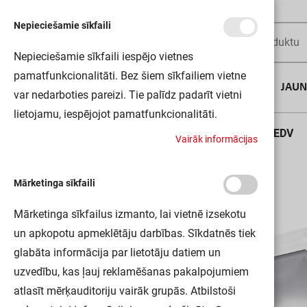
Nepieciešamie sīkfaili
Nepieciešamie sīkfaili iespējo vietnes
pamatfunkcionalitāti. Bez šiem sīkfailiem vietne
AUGUSTA DĪLS
JAU
var nedarboties pareizi. Tie palīdz padarīt vietni
lietojamu, iespējojot pamatfunkcionalitāti.
Sākums
BATTERY LED SPOTLIGHT SINGLE WT LEDV
V
a
i
r
ā
k
i
n
f
o
r
m
ā
c
i
j
a
s
Mārketinga sīkfaili
Mārketinga sīkfailus izmanto, lai vietnē izsekotu
un apkopotu apmeklētāju darbības. Sīkdatnēs tiek
glabāta informācija par lietotāju datiem un
uzvedību, kas ļauj reklamēšanas pakalpojumiem
atlasīt mērķauditoriju vairāk grupās. Atbilstoši