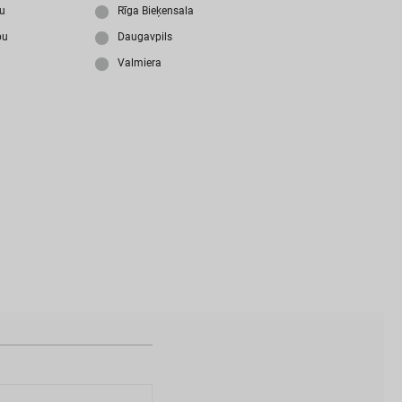
i
z
m
i
r
s
i
p
a
r
o
l
i
?
ju
Rīga Bieķensala
bu
Daugavpils
Valmiera
N
a
v
i
z
v
e
i
d
o
t
s
l
i
e
t
o
t
ā
j
a
k
o
n
t
s
?
I
Z
V
E
I
D
O
T
P
R
O
F
I
L
U