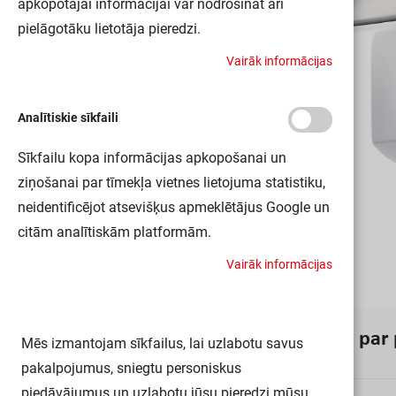
apkopotajai informācijai var nodrošināt arī
pielāgotāku lietotāja pieredzi.
V
a
i
r
ā
k
i
n
f
o
r
m
ā
c
i
j
a
s
Analītiskie sīkfaili
Sīkfailu kopa informācijas apkopošanai un
ziņošanai par tīmekļa vietnes lietojuma statistiku,
neidentificējot atsevišķus apmeklētājus Google un
citām analītiskām platformām.
V
a
i
r
ā
k
i
n
f
o
r
m
ā
c
i
j
a
s
I
n
f
o
r
m
ā
c
i
j
a
p
a
r
Mēs izmantojam sīkfailus, lai uzlabotu savus
pakalpojumus, sniegtu personiskus
piedāvājumus un uzlabotu jūsu pieredzi mūsu