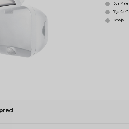
A
Rīga Malē
Rīga Ganī
Liepāja
p
r
e
c
i