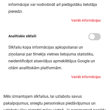
informācijai var nodrošināt arī pielāgotāku lietotāja
pieredzi.
AJAX - BEZVADU SIGNALIZĀCIJA MĀJĀM UN
V
a
i
r
ā
k
i
n
f
o
r
m
ā
c
i
j
a
s
BIROJAM - PIEEJAMA ESELO NOLIKTAVĀ
Spēcīga šifrēšana, aizsardzība pret viltošanu un
Analītiskie sīkfaili
skenēšanu.
L
a
s
ī
t
v
a
i
r
ā
k
27.07.26
Sīkfailu kopa informācijas apkopošanai un
ziņošanai par tīmekļa vietnes lietojuma statistiku,
neidentificējot atsevišķus apmeklētājus Google un
citām analītiskām platformām.
V
a
i
r
ā
k
i
n
f
o
r
m
ā
c
i
j
a
s
Mēs izmantojam sīkfailus, lai uzlabotu savus
pakalpojumus, sniegtu personiskus piedāvājumus un