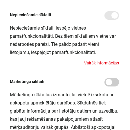
Nepieciešamie sīkfaili
Nepieciešamie sīkfaili iespējo vietnes
/
Sākums
Blogs
pamatfunkcionalitāti. Bez šiem sīkfailiem vietne var
Blogs
nedarboties pareizi. Tie palīdz padarīt vietni
lietojamu, iespējojot pamatfunkcionalitāti.
V
a
i
r
ā
k
i
n
f
o
r
m
ā
c
i
j
a
s
Mārketinga sīkfaili
Mārketinga sīkfailus izmanto, lai vietnē izsekotu un
apkopotu apmeklētāju darbības. Sīkdatnēs tiek
glabāta informācija par lietotāju datiem un uzvedību,
kas ļauj reklamēšanas pakalpojumiem atlasīt
mērķauditoriju vairāk grupās. Atbilstoši apkopotajai