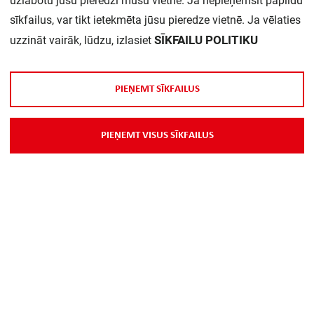
uzlabotu jūsu pieredzi mūsu vietnē. Ja nepieņemsit papildu
sīkfailus, var tikt ietekmēta jūsu pieredze vietnē. Ja vēlaties
SĪKFAILU POLITIKU
uzzināt vairāk, lūdzu, izlasiet
P
I
E
Ņ
E
M
T
S
Ī
K
F
A
I
L
U
S
P
I
E
Ņ
E
M
T
V
I
S
U
S
S
Ī
K
F
A
I
L
U
S