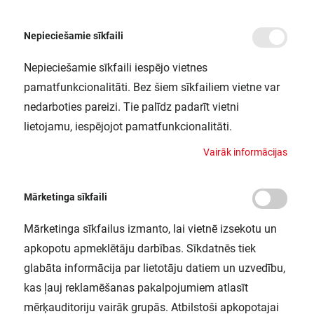
Nepieciešamie sīkfaili
Nepieciešamie sīkfaili iespējo vietnes
/
/
Sākums
Blogs
Arhīva materiāls. POWER vebinārs.
pamatfunkcionalitāti. Bez šiem sīkfailiem vietne var
Arhīva materiāls. POWER vebinārs.
nedarboties pareizi. Tie palīdz padarīt vietni
lietojamu, iespējojot pamatfunkcionalitāti.
V
a
i
r
ā
k
i
n
f
o
r
m
ā
c
i
j
a
s
Mārketinga sīkfaili
Mārketinga sīkfailus izmanto, lai vietnē izsekotu un
apkopotu apmeklētāju darbības. Sīkdatnēs tiek
glabāta informācija par lietotāju datiem un uzvedību,
kas ļauj reklamēšanas pakalpojumiem atlasīt
mērķauditoriju vairāk grupās. Atbilstoši apkopotajai