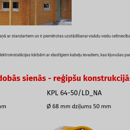
kaņā ar standartiem un ir piemērotas uzstādīšanai visādu veidu celtniecīb
lektroinstalācijas kārbām ar elastīgiem kabeļu ievadiem, kas kļuvušas p