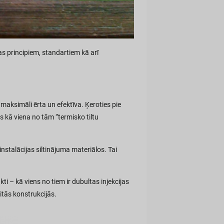
s principiem, standartiem kā arī
maksimāli ērta un efektīva. Ķeroties pie
 kā viena no tām ‘’termisko tiltu
talācijas siltinājuma materiālos. Tai
ti – kā viens no tiem ir dubultas injekcijas
tās konstrukcijās.