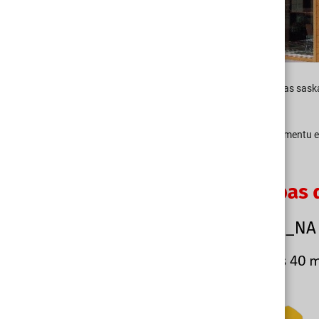
Visas kārbas ir ražotas un sertificētas sas
klasifikāciju A1-F.
Kopos piedāvā klientiem plašu sortimentu e
tirgū.