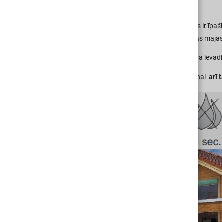
ievadiem.
Šis elastīgo kabeļu ievadu risinājums ir īp
tāpēc to izmantošana atbilst pasīvās māja
Kārbās ir paredzēti dažāda diametra ievadi, 
KOPOS kārbas, ir drošas uzstādīšanai
arī 