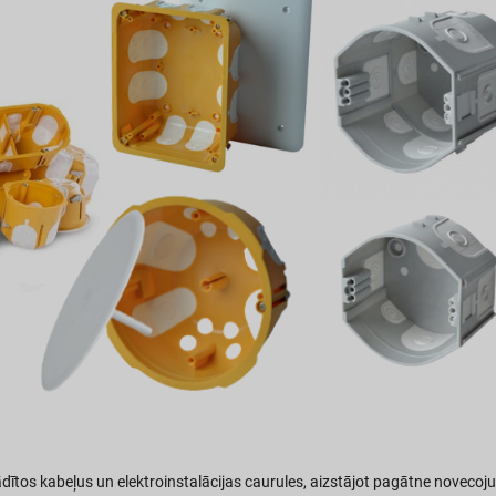
dītos kabeļus un elektroinstalācijas caurules, aizstājot pagātne novec