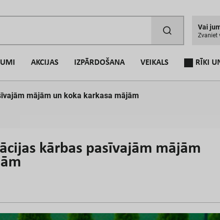
V
a
i
j
u
Z
v
a
n
i
e
t
NUMI
AKCIJAS
IZPĀRDOŠANA
VEIKALS
RĪKI U
asīvajām mājām un koka karkasa mājām
E
-
P
a
ācijas kārbas pasīvajām mājām
jām