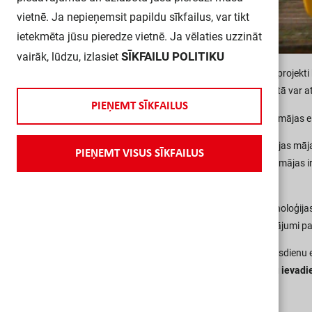
vietnē. Ja nepieņemsit papildu sīkfailus, var tikt
ietekmēta jūsu pieredze vietnē. Ja vēlaties uzzināt
SĪKFAILU POLITIKU
vairāk, lūdzu, izlasiet
Pasīvo māju un koka karkasa māju projekti k
izmantojamiem materiāliem internetā var at
P
I
E
Ņ
E
M
T
S
Ī
K
F
A
I
L
U
S
Bet mēs gribam pastāstīt par privātmājas el
Būvējot pasīvās vai citas konstrukcijas māja
P
I
E
Ņ
E
M
T
V
I
S
U
S
S
Ī
K
F
A
I
L
U
S
elektroinstalāciju izbūves pasīvajās mājas i
veidošanās’’.
Problēmu atrisina mūsdienīgas tehnoloģijas
skaitā ražotājam ir specializēti risinājumi
Svarīgi atzīmēt un ņemt vērā, ka mūsdienu el
rozešu kārbas ar
elastīgiem kabeļu ievad