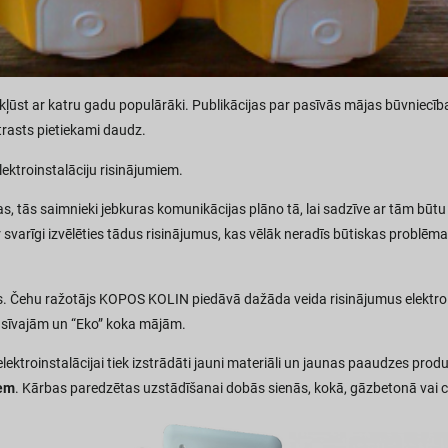
ļūst ar katru gadu populārāki. Publikācijas par pasīvās mājas būvniecība
rasts pietiekami daudz.
ektroinstalāciju risinājumiem.
s, tās saimnieki jebkuras komunikācijas plāno tā, lai sadzīve ar tām būtu 
r svarīgi izvēlēties tādus risinājumus, kas vēlāk neradīs būtiskas problēmas
. Čehu ražotājs KOPOS KOLIN piedāvā dažāda veida risinājumus elektroins
 pasīvajām un “Eko” koka mājām.
ektroinstalācijai tiek izstrādāti jauni materiāli un jaunas paaudzes produk
iem
. Kārbas paredzētas uzstādīšanai dobās sienās, kokā, gāzbetonā vai ci