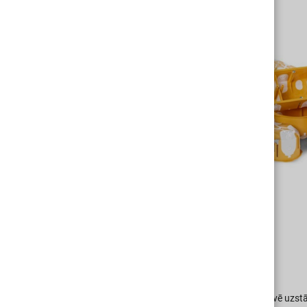
Pārdomāts katrs elements
Elastīgas membrānas perfekti noblīvē uzstā