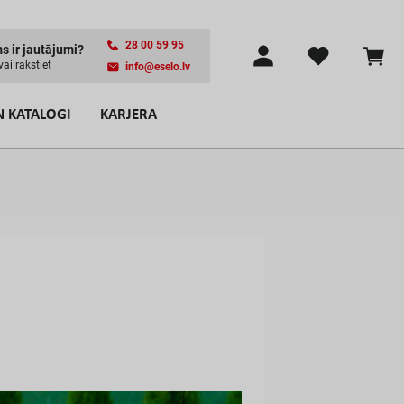
28 00 59 95
m
s
i
r
j
a
u
t
ā
j
u
m
i
?
v
a
i
r
a
k
s
t
i
e
t
info@eselo.lv
N KATALOGI
KARJERA
p
a
s
t
s
r
o
l
e
I
E
N
Ā
K
T