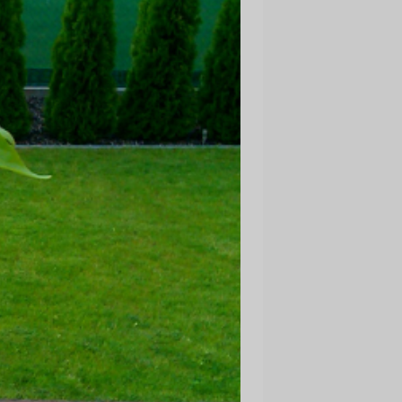
i
z
m
i
r
s
i
p
a
r
o
l
i
?
N
a
v
i
z
v
e
i
d
o
t
s
l
i
e
t
o
t
ā
j
a
k
o
n
t
s
?
I
Z
V
E
I
D
O
T
P
R
O
F
I
L
U