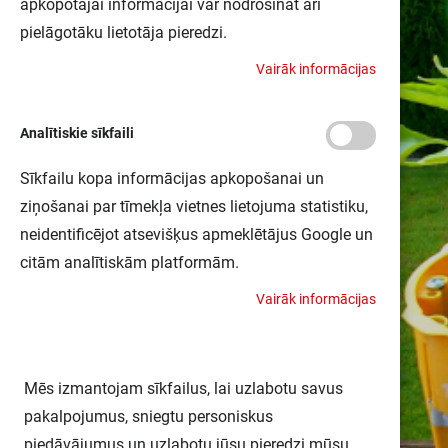
apkopotajai informācijai var nodrošināt arī
pielāgotāku lietotāja pieredzi.
V
a
i
r
ā
k
i
n
f
o
r
m
ā
c
i
j
a
s
Analītiskie sīkfaili
Sīkfailu kopa informācijas apkopošanai un
ziņošanai par tīmekļa vietnes lietojuma statistiku,
neidentificējot atsevišķus apmeklētājus Google un
citām analītiskām platformām.
V
a
i
r
ā
k
i
n
f
o
r
m
ā
c
i
j
a
s
Mēs izmantojam sīkfailus, lai uzlabotu savus
pakalpojumus, sniegtu personiskus
piedāvājumus un uzlabotu jūsu pieredzi mūsu