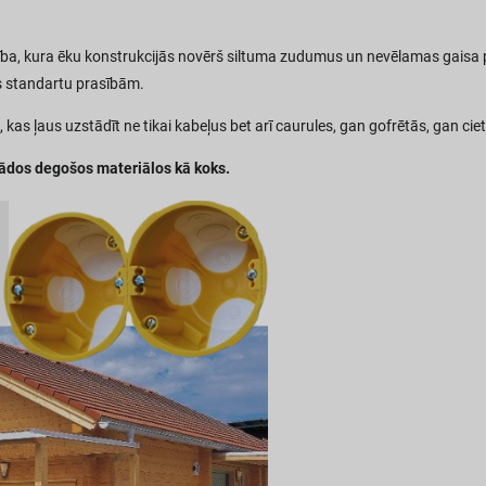
ašība, kura ēku konstrukcijās novērš siltuma zudumus un nevēlamas gaisa p
s standartu prasībām.
kas ļaus uzstādīt ne tikai kabeļus bet arī caurules, gan gofrētās, gan cie
tādos degošos materiālos kā koks.