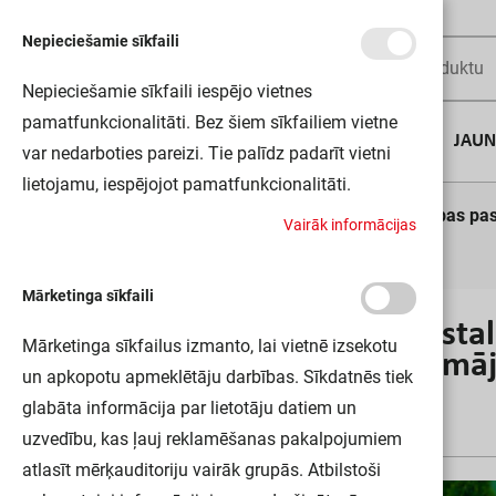
Nepieciešamie sīkfaili
Nepieciešamie sīkfaili iespējo vietnes
pamatfunkcionalitāti. Bez šiem sīkfailiem vietne
AUGUSTA DĪLS
JAU
var nedarboties pareizi. Tie palīdz padarīt vietni
lietojamu, iespējojot pamatfunkcionalitāti.
Sākums
Blogs
KOPOS elektroinstalācijas kārbas p
V
a
i
r
ā
k
i
n
f
o
r
m
ā
c
i
j
a
s
Mārketinga sīkfaili
KOPOS elektroinstal
Mārketinga sīkfailus izmanto, lai vietnē izsekotu
un koka karkasa mā
un apkopotu apmeklētāju darbības. Sīkdatnēs tiek
glabāta informācija par lietotāju datiem un
15.06.22
uzvedību, kas ļauj reklamēšanas pakalpojumiem
atlasīt mērķauditoriju vairāk grupās. Atbilstoši