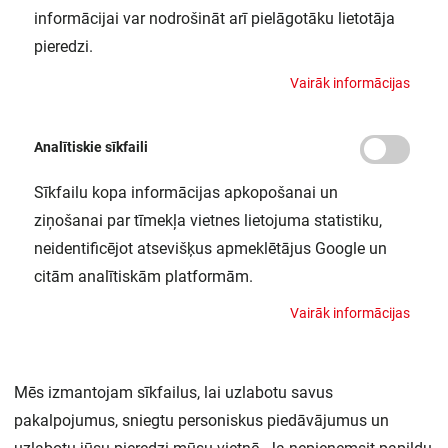
informācijai var nodrošināt arī pielāgotāku lietotāja
pieredzi.
V
a
i
r
ā
k
i
n
f
o
r
m
ā
c
i
j
a
s
Par Mums
Analītiskie sīkfaili
Piegāde
Sīkfailu kopa informācijas apkopošanai un
Kontakti
ziņošanai par tīmekļa vietnes lietojuma statistiku,
neidentificējot atsevišķus apmeklētājus Google un
Preču reklamācijas un atsauksmes
citām analītiskām platformām.
PP
V
a
i
r
ā
k
i
n
f
o
r
m
ā
c
i
j
a
s
Vebināri
Mēs izmantojam sīkfailus, lai uzlabotu savus
Pārdošanas līgums
pakalpojumus, sniegtu personiskus piedāvājumus un