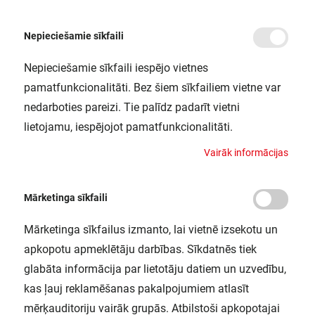
Nepieciešamie sīkfaili
Nepieciešamie sīkfaili iespējo vietnes
/
Sākums
Blogs
pamatfunkcionalitāti. Bez šiem sīkfailiem vietne var
Blogs
nedarboties pareizi. Tie palīdz padarīt vietni
lietojamu, iespējojot pamatfunkcionalitāti.
V
a
i
r
ā
k
i
n
f
o
r
m
ā
c
i
j
a
s
Mārketinga sīkfaili
Mārketinga sīkfailus izmanto, lai vietnē izsekotu un
apkopotu apmeklētāju darbības. Sīkdatnēs tiek
glabāta informācija par lietotāju datiem un uzvedību,
kas ļauj reklamēšanas pakalpojumiem atlasīt
mērķauditoriju vairāk grupās. Atbilstoši apkopotajai