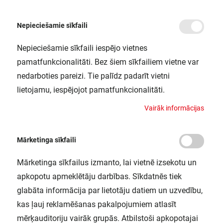
Nepieciešamie sīkfaili
Nepieciešamie sīkfaili iespējo vietnes
/
/
Sākums
Blogs
Terra AC uzlādes stacija
pamatfunkcionalitāti. Bez šiem sīkfailiem vietne var
Terra AC uzlādes stacija
nedarboties pareizi. Tie palīdz padarīt vietni
lietojamu, iespējojot pamatfunkcionalitāti.
V
a
i
r
ā
k
i
n
f
o
r
m
ā
c
i
j
a
s
Mārketinga sīkfaili
Mārketinga sīkfailus izmanto, lai vietnē izsekotu un
apkopotu apmeklētāju darbības. Sīkdatnēs tiek
glabāta informācija par lietotāju datiem un uzvedību,
kas ļauj reklamēšanas pakalpojumiem atlasīt
mērķauditoriju vairāk grupās. Atbilstoši apkopotajai