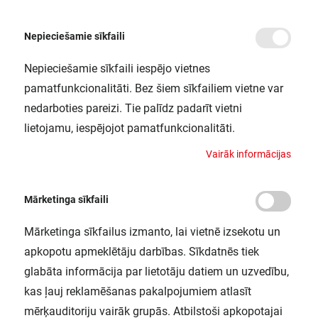
Nepieciešamie sīkfaili
Nepieciešamie sīkfaili iespējo vietnes
/
/
Sākums
Blogs
ARHĪVA MATERIĀLS. KOPOS KOLIN VEBINĀRS 22 | 03 | 2022
pamatfunkcionalitāti. Bez šiem sīkfailiem vietne var
ARHĪVA MATERIĀLS. KOPOS KOLIN
nedarboties pareizi. Tie palīdz padarīt vietni
VEBINĀRS 22 | 03 | 2022
lietojamu, iespējojot pamatfunkcionalitāti.
V
a
i
r
ā
k
i
n
f
o
r
m
ā
c
i
j
a
s
Mārketinga sīkfaili
Mārketinga sīkfailus izmanto, lai vietnē izsekotu un
apkopotu apmeklētāju darbības. Sīkdatnēs tiek
glabāta informācija par lietotāju datiem un uzvedību,
kas ļauj reklamēšanas pakalpojumiem atlasīt
mērķauditoriju vairāk grupās. Atbilstoši apkopotajai