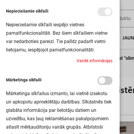
Nepieciešamie sīkfaili
Nepieciešamie sīkfaili iespējo vietnes
pamatfunkcionalitāti. Bez šiem sīkfailiem vietne
AUGUSTA DĪLS
JAU
var nedarboties pareizi. Tie palīdz padarīt vietni
lietojamu, iespējojot pamatfunkcionalitāti.
Sākums
Blogs
Ugunsdrošības sistēma nedrīkst “sli
V
a
i
r
ā
k
i
n
f
o
r
m
ā
c
i
j
a
s
Mārketinga sīkfaili
Ugunsdrošības sistē
Mārketinga sīkfailus izmanto, lai vietnē izsekotu
un apkopotu apmeklētāju darbības. Sīkdatnēs tiek
28.07.21
glabāta informācija par lietotāju datiem un
uzvedību, kas ļauj reklamēšanas pakalpojumiem
atlasīt mērķauditoriju vairāk grupās. Atbilstoši