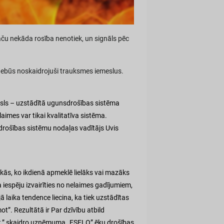
taču nekāda rosība nenotiek, un signāls pēc
i nebūs noskaidrojuši trauksmes iemeslus.
esls – uzstādītā ugunsdrošības sistēma
laimes var tikai kvalitatīva sistēma.
drošības sistēmu nodaļas vadītājs Uvis
kās, ko ikdienā apmeklē lielāks vai mazāks
 iespēju izvairīties no nelaimes gadījumiem,
 laika tendence liecina, ka tiek uzstādītas
t”. Rezultātā ir Par dzīvību atbild
lūzt,” skaidro uzņēmuma „ESELO” ēku drošības