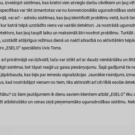
kšu, izveidojot sistēmas, kas krietni vien atvieglo darbu cilvēkiem un ļauj 
specifikas var tikt izmantotas vai nu konvencionālās ugunsdrošības sist
ijā, vai arī – adrešu sistēmas, kas ļauj identificēt problēmu vietā, kurā t
, kur katrā telpā uzstādīts viens vai vairāki detektori. Ja nostrādā ugunsd
 detektors, kas ļauj taupīt laiku un maksimāli ātri novērst problēmu. Turk
uzstādīt atšķirīgus režīmus dienā un naktī atkarībā no aktivitātēm telpās
idro „ESELO” speciālists Uvis Toms.
rī privātmājā vai dzīvoklī, taču var iztikt arī ar daudz vienkāršāku un l
ti sistēmai, bet tāpat reaģē uz gaisa piesārņojumu. Šajā gadījumā tie 
āpārbauda, kas bijis par iemeslu signalizācijai. Jaunākie risinājumi, izma
 kad nostrādājot vienam no tiem, tiks aktivizēti arī citi tīklā esošie detek
tāku? Uz šiem jautājumiem ik dienu saviem klientiem atbild „ESELO” ēku dr
t atbilstošāko un cenas ziņā pieņemamāko ugunsdrošības sistēmu. Nekaut
.