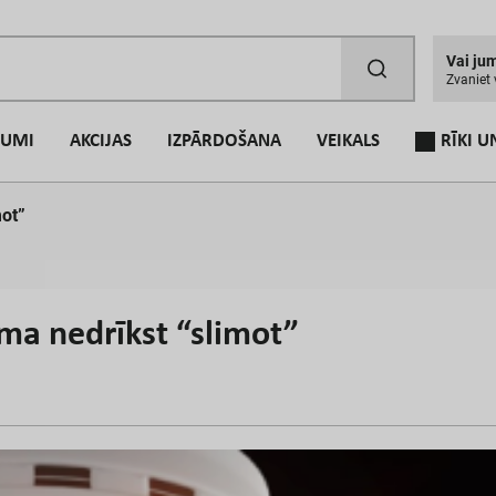
V
a
i
j
u
Z
v
a
n
i
e
t
NUMI
AKCIJAS
IZPĀRDOŠANA
VEIKALS
RĪKI U
mot”
E
-
P
a
ma nedrīkst “slimot”