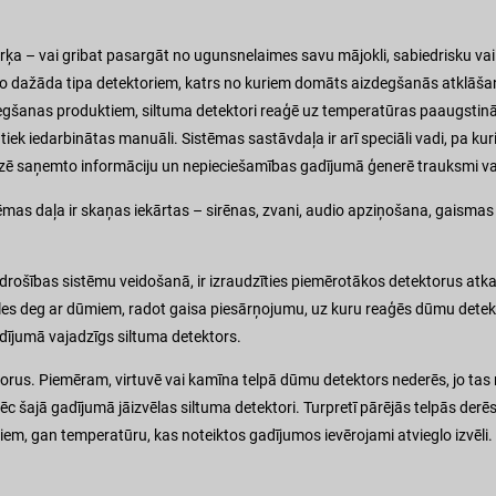
ērķa – vai gribat pasargāt no ugunsnelaimes savu mājokli, sabiedrisku va
 no dažāda tipa detektoriem, katrs no kuriem domāts aizdegšanās atklāša
degšanas produktiem, siltuma detektori reaģē uz temperatūras paaugstin
k iedarbinātas manuāli. Sistēmas sastāvdaļa ir arī speciāli vadi, pa kur
izē saņemto informāciju un nepieciešamības gadījumā ģenerē trauksmi va
tēmas daļa ir skaņas iekārtas – sirēnas, zvani, audio apziņošana, gaismas 
sdrošības sistēmu veidošanā, ir izraudzīties piemērotākos detektorus at
es deg ar dūmiem, radot gaisa piesārņojumu, uz kuru reaģēs dūmu detekt
dījumā vajadzīgs siltuma detektors.
orus. Piemēram, virtuvē vai kamīna telpā dūmu detektors nederēs, jo ta
c šajā gadījumā jāizvēlas siltuma detektori. Turpretī pārējās telpās derēs t
em, gan temperatūru, kas noteiktos gadījumos ievērojami atvieglo izvēli.