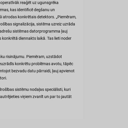
vēl operatīvāk reaģēt uz ugunsgrēka
ēmas, kas identificē degšanu un
ieši atrodas konkrētais detektors. „Piemēram,
rošības signalizācija, sistēma uzreiz uzrāda
lāt adrešu sistēmas datorprogramma ļauj
 konkrētā diennakts laikā. Tas lieti noder
ētāku risinājumu. Piemēram, uzstādot
neuzrādīs konkrētu problēmas avotu, tāpēc
ntojot bezvadu datu pārraidi, ļauj apvienot
tori.
ošības sistēmu nodaļas speciālisti, kuri
rējieties viņiem zvanīt un par to jautāt