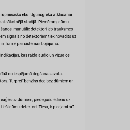
i rūpniecisku ēku. Ugunsgrēka atklāšanai
nai sākotnējā stadijā. Piemēram, dūmu
āšanos, manuālie detektori jeb trauksmes
iem signāls no detektoriem tiek novadīts uz
i informē par sistēmas bojājumu.
indikācijas, kas raida audio un vizuālos
karībā no iespējamā degšanas avota.
ors. Turpretī benzīns deg bez dūmiem ar
s reaģēs uz dūmiem, piedegušu ēdienu uz
ieši dūmu detektori. Tiesa, ir pieejami arī