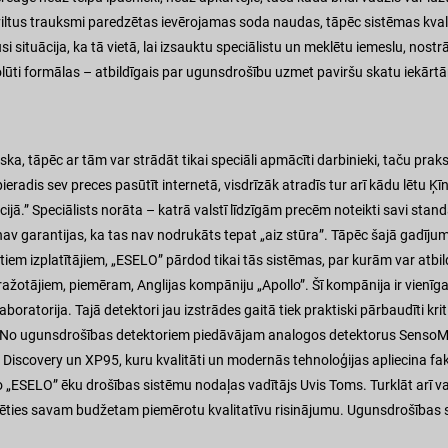
ltus trauksmi paredzētas ievērojamas soda naudas, tāpēc sistēmas kvalitāt
situācija, ka tā vietā, lai izsauktu speciālistu un meklētu iemeslu, nostrād
olūti formālas – atbildīgais par ugunsdrošību uzmet paviršu skatu iekārt
iska, tāpēc ar tām var strādāt tikai speciāli apmācīti darbinieki, taču pra
ieradis sev preces pasūtīt internetā, visdrīzāk atradīs tur arī kādu lētu 
ācijā.” Speciālists norāta – katrā valstī līdzīgām precēm noteikti savi stand
ts, nav garantijas, ka tas nav nodrukāts tepat „aiz stūra”. Tāpēc šajā gadī
itiem izplatītājiem, „ESELO” pārdod tikai tās sistēmas, par kurām var atbild
otājiem, piemēram, Anglijas kompāniju „Apollo”. Šī kompānija ir vienīgai
ratorija. Tajā detektori jau izstrādes gaitā tiek praktiski pārbaudīti krit
. „No ugunsdrošības detektoriem piedāvājam analogos detektorus SensoM
 Discovery un XP95, kuru kvalitāti un modernās tehnoloģijas apliecina fak
„ESELO” ēku drošības sistēmu nodaļas vadītājs Uvis Toms. Turklāt arī v
lēties savam budžetam piemērotu kvalitatīvu risinājumu. Ugunsdrošības s