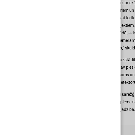
Šodien ražotāji gājuši vēl vienu soli uz prie
draudiem. Atkarībā no objekta izmēriem un 
piedūmošanu noteiktā telpu grupā vai teritor
adrešu sistēma ir izdevīga lieliem objektiem
konkrēto vietu vai telpu, kur ir nostrādājis
iestatīt dažādās jūtības pakāpes, piemēram, 
lielos ofisos vai tirdzniecības centros,” ska
Šādu adrešu sistēmu, protams, var uzstādīt a
autonomus dūmu detektorus, kas nav pieslēg
būs vien pašam jāizstaigā savs īpašums un j
vienotā tīklā arī šādus autonomos detektorus,
Lētāku vai dārgāku, vienkāršāku vai sarežģī
katram konkrētam objektam palīdz piemeklē
arī jūs. Sevišķi, ja ir radusies tāda vajadzība