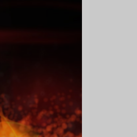
i
z
m
i
r
s
i
p
a
r
o
l
i
?
N
a
v
i
z
v
e
i
d
o
t
s
l
i
e
t
o
t
ā
j
a
k
o
n
t
s
?
I
Z
V
E
I
D
O
T
P
R
O
F
I
L
U