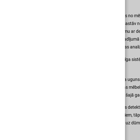
Kuri detektori labāki?
Kādu sistēmu izvēlēties, būs atkarīgs no m
tiek izmantota vesela sistēma, kas sastāv
detektori reaģē uz gaisa piesārņojumu ar 
pogas, kuras ugunsgrēka draudu gadījumā tie
sistēmas „smadzenēm” – centrāli, kas anal
Kuri detektori labāki?!Vēl viena svarīga sis
signālus par ārkārtas situāciju.
Uvis Toms atzīst, ka pareizākā pieeja ugun
Piemēram, plastmasa vai polsterētas mēbel
zilu liesmu un rada karstumu, tāpēc šajā ga
Mājoklī var iznākt kombinēt dažādus detekt
plīts vai gatavošanas radītiem tvaikiem, tāpē
kombinētie detektori, kas reaģē gan uz dūmi
Dažādi risinājumi – viens mērķis