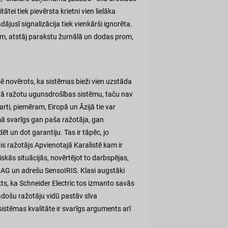
ei tiek pievērsta krietni vien lielāka
ājusī signalizācija tiek vienkārši ignorēta.
ām, atstāj parakstu žurnālā un dodas prom,
ksē novērots, ka sistēmas bieži vien uzstāda
Ķīnā ražotu ugunsdrošības sistēmu, taču nav
arti, piemēram, Eiropā un Āzijā tie var
jumā svarīgs gan paša ražotāja, gan
ēt un dot garantiju. Tas ir tāpēc, jo
s ražotājs Apvienotajā Karalistē kam ir
iskās situācijās, novērtējot to darbspējas,
AG un adrešu SensoIRIS. Klasi augstāki
ts, ka Schneider Electric tos izmanto savās
adošu ražotāju vidū pastāv sīva
istēmas kvalitāte ir svarīgs arguments arī