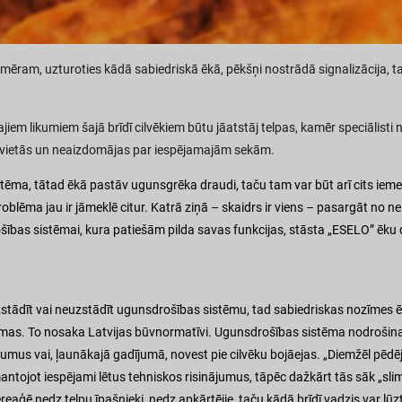
iemēram, uzturoties kādā sabiedriskā ēkā, pēkšņi nostrādā signalizācija, 
jiem likumiem šajā brīdī cilvēkiem būtu jāatstāj telpas, kamēr speciālist
s vietās un neaizdomājas par iespējamajām sekām.
tēma, tātad ēkā pastāv ugunsgrēka draudi, taču tam var būt arī cits iem
oblēma jau ir jāmeklē citur. Katrā ziņā – skaidrs ir viens – pasargāt no ne
šības sistēmai, kura patiešām pilda savas funkcijas, stāsta „ESELO” ēku 
zstādīt vai neuzstādīt ugunsdrošības sistēmu, tad sabiedriskas nozīmes ē
istēmas. To nosaka Latvijas būvnormatīvi. Ugunsdrošības sistēma nodrošina
mus vai, ļaunākajā gadījumā, novest pie cilvēku bojāejas. „Diemžēl pēdējā
tojot iespējami lētus tehniskos risinājumus, tāpēc dažkārt tās sāk „slimo
reaģē nedz telpu īpašnieki, nedz apkārtējie, taču kādā brīdī vadzis var 