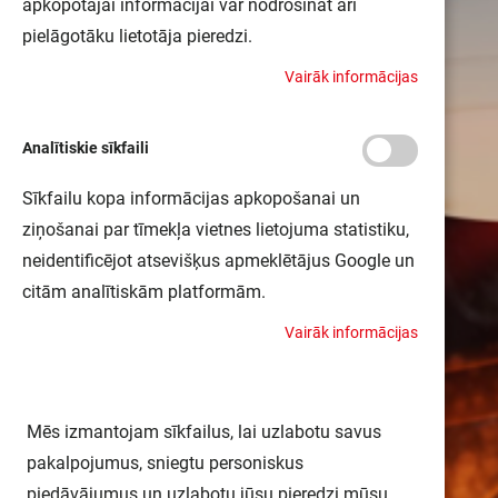
apkopotajai informācijai var nodrošināt arī
pielāgotāku lietotāja pieredzi.
V
a
i
r
ā
k
i
n
f
o
r
m
ā
c
i
j
a
s
Analītiskie sīkfaili
Sīkfailu kopa informācijas apkopošanai un
ziņošanai par tīmekļa vietnes lietojuma statistiku,
neidentificējot atsevišķus apmeklētājus Google un
citām analītiskām platformām.
V
a
i
r
ā
k
i
n
f
o
r
m
ā
c
i
j
a
s
Mēs izmantojam sīkfailus, lai uzlabotu savus
pakalpojumus, sniegtu personiskus
piedāvājumus un uzlabotu jūsu pieredzi mūsu