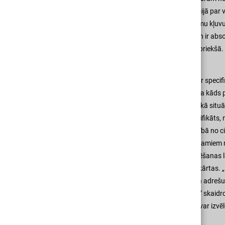
sistēmu speciālists. Piemēram, Somijā par vi
uzmanība. Taču Latvijā jau par normu kļuvusi 
Arī pašas sistēmu apkopes bieži vien ir abs
neapzinoties savu atbildību likuma priekšā.
Ražotājam ir nozīme
Uvis Toms atklāj, ka „katra sistēma ir specif
neprofesionāļi, kas tās nepārzina. Ja kāds p
garantijas, ka tā nostrādās arī kritiskā situ
nesakrist. Ja arī precei līdzi nāk sertifikā
produkcijas izplatītāja vārds. Atšķirībā no c
uzņēmums sadarbojas tikai ar uzticamiem raž
sava ugunsdrošības detektoru testēšanas labo
lai izveidotu patiešām uzticamas iekārtas
būs Apollo ražotie analogie Orbis un adrešu
uguns atklāšanas sistēmās FXNET,” skaidro 
konkurence, tāpēc katrs patērētājs var izvē
sarunās ar ēku apdrošinātājiem.