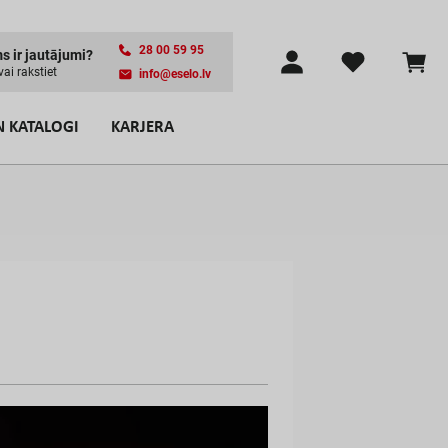
28 00 59 95
m
s
i
r
j
a
u
t
ā
j
u
m
i
?
v
a
i
r
a
k
s
t
i
e
t
info@eselo.lv
N KATALOGI
KARJERA
p
a
s
t
s
r
o
l
e
I
E
N
Ā
K
T