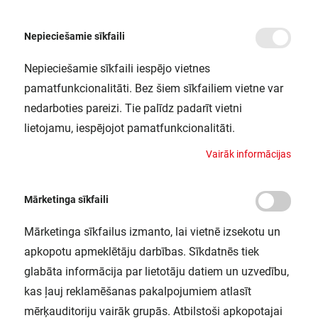
Nepieciešamie sīkfaili
Nepieciešamie sīkfaili iespējo vietnes
/
/
Sākums
Elektriskie instrumenti un piederumi
Urbjmašīnas/skrūvgrieži (akumul
pamatfunkcionalitāti. Bez šiem sīkfailiem vietne var
Bosch komplekts GDX 18V-200 +
nedarboties pareizi. Tie palīdz padarīt vietni
GSB 18V-55 2x4,0Ah akum.
lietojamu, iespējojot pamatfunkcionalitāti.
BOSCH / 06019J2208
V
a
i
r
ā
k
i
n
f
o
r
m
ā
c
i
j
a
s
Mārketinga sīkfaili
Mārketinga sīkfailus izmanto, lai vietnē izsekotu un
apkopotu apmeklētāju darbības. Sīkdatnēs tiek
glabāta informācija par lietotāju datiem un uzvedību,
kas ļauj reklamēšanas pakalpojumiem atlasīt
mērķauditoriju vairāk grupās. Atbilstoši apkopotajai