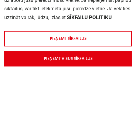
uzlabotu jūsu pieredzi mūsu vietnē. Ja nepieņemsit papildu
sīkfailus, var tikt ietekmēta jūsu pieredze vietnē. Ja vēlaties
Daudzums iepakojumā:
1
SĪKFAILU POLITIKU
uzzināt vairāk, lūdzu, izlasiet
P
I
E
Ņ
E
M
T
S
Ī
K
F
A
I
L
U
S
P
r
e
c
e
s
a
p
r
a
k
s
t
s
P
I
E
Ņ
E
M
T
V
I
S
U
S
S
Ī
K
F
A
I
L
U
S
Komplektā ietilpst: • GDX 18V-200 • GSB 18V-55 • 2 x 4.0Ah
ProCORE18V • lādētājs GAL 18V-40 • L-Boxx
Par Mums