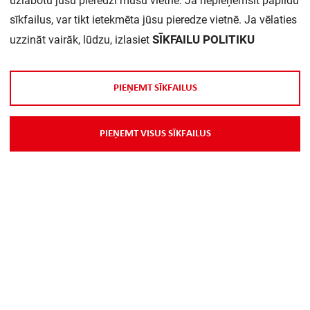
uzlabotu jūsu pieredzi mūsu vietnē. Ja nepieņemsit papildu
sīkfailus, var tikt ietekmēta jūsu pieredze vietnē. Ja vēlaties
SĪKFAILU POLITIKU
uzzināt vairāk, lūdzu, izlasiet
P
I
E
Ņ
E
M
T
S
Ī
K
F
A
I
L
U
S
Par Mums
P
I
E
Ņ
E
M
T
V
I
S
U
S
S
Ī
K
F
A
I
L
U
S
Piegāde
Kontakti
Preču reklamācijas un atsauksmes
PP
Vebināri