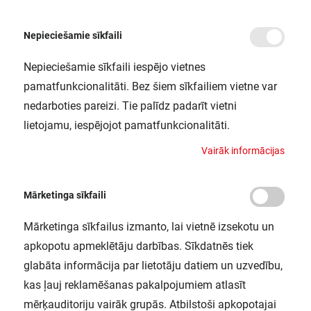
Nepieciešamie sīkfaili
Nepieciešamie sīkfaili iespējo vietnes
/
Sākums
CABINET LED CORNER 35CM LEDV
pamatfunkcionalitāti. Bez šiem sīkfailiem vietne var
CABINET LED CORNER 35CM LEDV
nedarboties pareizi. Tie palīdz padarīt vietni
LEDVANCE / 4058075268227
lietojamu, iespējojot pamatfunkcionalitāti.
V
a
i
r
ā
k
i
n
f
o
r
m
ā
c
i
j
a
s
Mārketinga sīkfaili
Mārketinga sīkfailus izmanto, lai vietnē izsekotu un
apkopotu apmeklētāju darbības. Sīkdatnēs tiek
glabāta informācija par lietotāju datiem un uzvedību,
kas ļauj reklamēšanas pakalpojumiem atlasīt
mērķauditoriju vairāk grupās. Atbilstoši apkopotajai