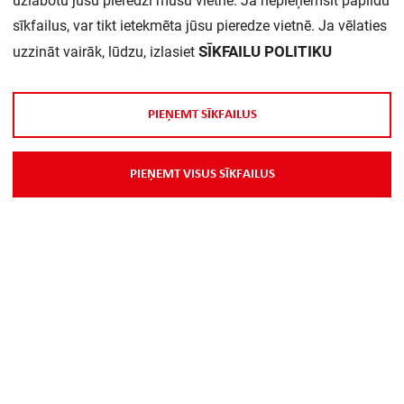
uzlabotu jūsu pieredzi mūsu vietnē. Ja nepieņemsit papildu
sīkfailus, var tikt ietekmēta jūsu pieredze vietnē. Ja vēlaties
SĪKFAILU POLITIKU
uzzināt vairāk, lūdzu, izlasiet
P
I
E
Ņ
E
M
T
S
Ī
K
F
A
I
L
U
S
P
I
E
Ņ
E
M
T
V
I
S
U
S
S
Ī
K
F
A
I
L
U
S
Par Mums
Piegāde
Kontakti
Preču reklamācijas un atsauksmes
PP