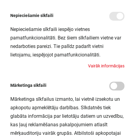
Nepieciešamie sīkfaili
Nepieciešamie sīkfaili iespējo vietnes
/
Sākums
CABINET LED CORNER 35CM TWO LIGHT LEDV
pamatfunkcionalitāti. Bez šiem sīkfailiem vietne var
CABINET LED CORNER 35CM TWO
nedarboties pareizi. Tie palīdz padarīt vietni
LIGHT LEDV
lietojamu, iespējojot pamatfunkcionalitāti.
LEDVANCE / 4058075227910
V
a
i
r
ā
k
i
n
f
o
r
m
ā
c
i
j
a
s
Mārketinga sīkfaili
Mārketinga sīkfailus izmanto, lai vietnē izsekotu un
apkopotu apmeklētāju darbības. Sīkdatnēs tiek
glabāta informācija par lietotāju datiem un uzvedību,
kas ļauj reklamēšanas pakalpojumiem atlasīt
mērķauditoriju vairāk grupās. Atbilstoši apkopotajai