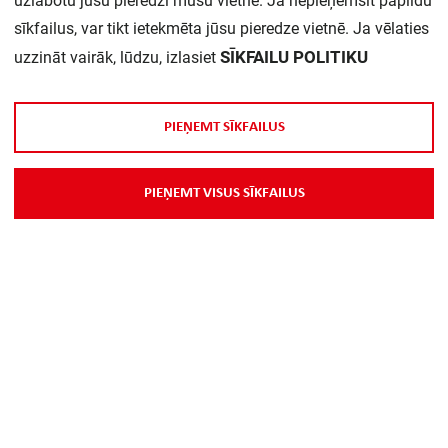
uzlabotu jūsu pieredzi mūsu vietnē. Ja nepieņemsit papildu
sīkfailus, var tikt ietekmēta jūsu pieredze vietnē. Ja vēlaties
SĪKFAILU POLITIKU
uzzināt vairāk, lūdzu, izlasiet
P
I
E
Ņ
E
M
T
S
Ī
K
F
A
I
L
U
S
P
I
E
Ņ
E
M
T
V
I
S
U
S
S
Ī
K
F
A
I
L
U
S
Par Mums
Piegāde
Kontakti
Preču reklamācijas un atsauksmes
PP