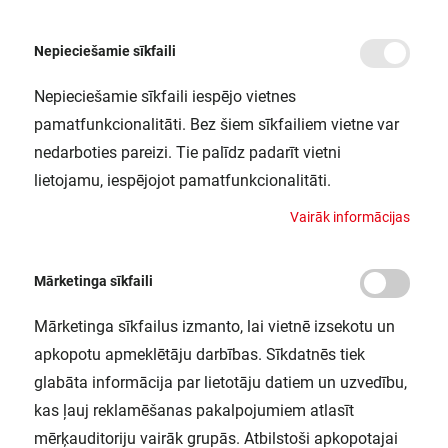
Nepieciešamie sīkfaili
Nepieciešamie sīkfaili iespējo vietnes
/
Sākums
CABINET LED CORNER 55CM TWO LIGHT LEDV
pamatfunkcionalitāti. Bez šiem sīkfailiem vietne var
CABINET LED CORNER 55CM TWO
nedarboties pareizi. Tie palīdz padarīt vietni
LIGHT LEDV
lietojamu, iespējojot pamatfunkcionalitāti.
LEDVANCE / 4058075268265
V
a
i
r
ā
k
i
n
f
o
r
m
ā
c
i
j
a
s
Mārketinga sīkfaili
Mārketinga sīkfailus izmanto, lai vietnē izsekotu un
apkopotu apmeklētāju darbības. Sīkdatnēs tiek
glabāta informācija par lietotāju datiem un uzvedību,
kas ļauj reklamēšanas pakalpojumiem atlasīt
mērķauditoriju vairāk grupās. Atbilstoši apkopotajai