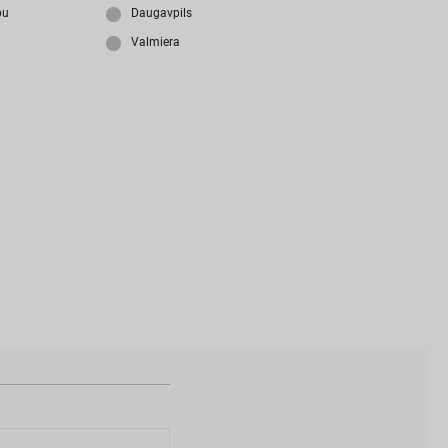
i
z
m
i
r
s
i
p
a
r
o
l
i
?
bu
Daugavpils
Valmiera
N
a
v
i
z
v
e
i
d
o
t
s
l
i
e
t
o
t
ā
j
a
k
o
n
t
s
?
I
Z
V
E
I
D
O
T
P
R
O
F
I
L
U