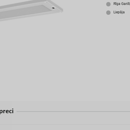
A
Rīga Ganī
Liepāja
p
r
e
c
i