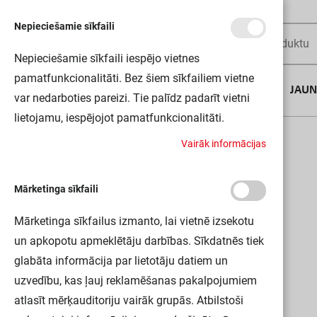
Nepieciešamie sīkfaili
Nepieciešamie sīkfaili iespējo vietnes
pamatfunkcionalitāti. Bez šiem sīkfailiem vietne
AUGUSTA DĪLS
JAU
var nedarboties pareizi. Tie palīdz padarīt vietni
lietojamu, iespējojot pamatfunkcionalitāti.
Sākums
CABINET LED PANEL 30X10 LEDV
V
a
i
r
ā
k
i
n
f
o
r
m
ā
c
i
j
a
s
Mārketinga sīkfaili
Mārketinga sīkfailus izmanto, lai vietnē izsekotu
un apkopotu apmeklētāju darbības. Sīkdatnēs tiek
glabāta informācija par lietotāju datiem un
uzvedību, kas ļauj reklamēšanas pakalpojumiem
atlasīt mērķauditoriju vairāk grupās. Atbilstoši