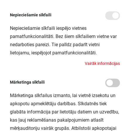
Nepieciešamie sīkfaili
Nepieciešamie sīkfaili iespējo vietnes
/
Sākums
CABINET LED SLIM 30CM TWO LIGHT LEDV
pamatfunkcionalitāti. Bez šiem sīkfailiem vietne var
CABINET LED SLIM 30CM TWO
nedarboties pareizi. Tie palīdz padarīt vietni
LIGHT LEDV
lietojamu, iespējojot pamatfunkcionalitāti.
LEDVANCE / 4058075227712
V
a
i
r
ā
k
i
n
f
o
r
m
ā
c
i
j
a
s
Mārketinga sīkfaili
Mārketinga sīkfailus izmanto, lai vietnē izsekotu un
apkopotu apmeklētāju darbības. Sīkdatnēs tiek
glabāta informācija par lietotāju datiem un uzvedību,
kas ļauj reklamēšanas pakalpojumiem atlasīt
mērķauditoriju vairāk grupās. Atbilstoši apkopotajai