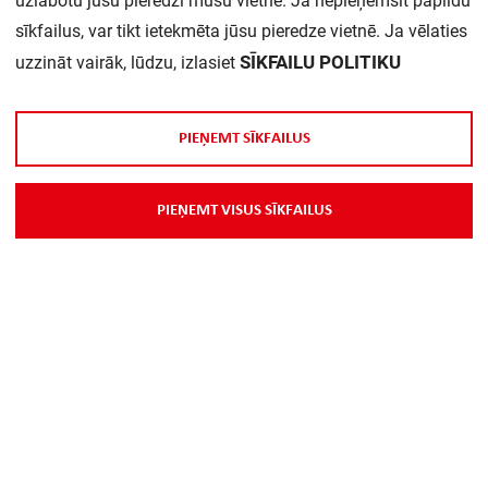
uzlabotu jūsu pieredzi mūsu vietnē. Ja nepieņemsit papildu
sīkfailus, var tikt ietekmēta jūsu pieredze vietnē. Ja vēlaties
SĪKFAILU POLITIKU
uzzināt vairāk, lūdzu, izlasiet
P
I
E
Ņ
E
M
T
S
Ī
K
F
A
I
L
U
S
P
I
E
Ņ
E
M
T
V
I
S
U
S
S
Ī
K
F
A
I
L
U
S
Par Mums
Piegāde
Kontakti
Preču reklamācijas un atsauksmes
PP