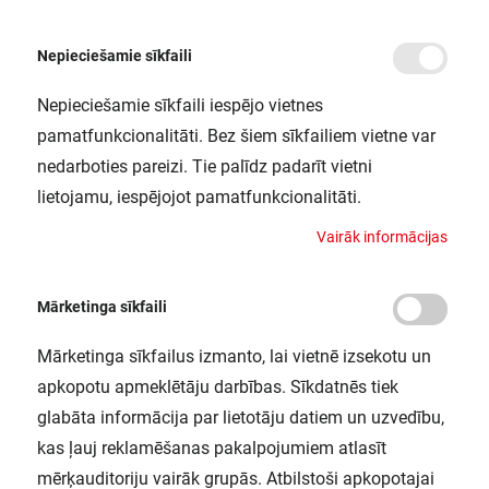
Nepieciešamie sīkfaili
Nepieciešamie sīkfaili iespējo vietnes
/
Sākums
DALI COUPLER PUSHB G2 FS1 OSRAM
pamatfunkcionalitāti. Bez šiem sīkfailiem vietne var
DALI COUPLER PUSHB G2 FS1
nedarboties pareizi. Tie palīdz padarīt vietni
OSRAM
lietojamu, iespējojot pamatfunkcionalitāti.
LEDVANCE / 4062172087575
V
a
i
r
ā
k
i
n
f
o
r
m
ā
c
i
j
a
s
Mārketinga sīkfaili
Mārketinga sīkfailus izmanto, lai vietnē izsekotu un
apkopotu apmeklētāju darbības. Sīkdatnēs tiek
glabāta informācija par lietotāju datiem un uzvedību,
kas ļauj reklamēšanas pakalpojumiem atlasīt
mērķauditoriju vairāk grupās. Atbilstoši apkopotajai