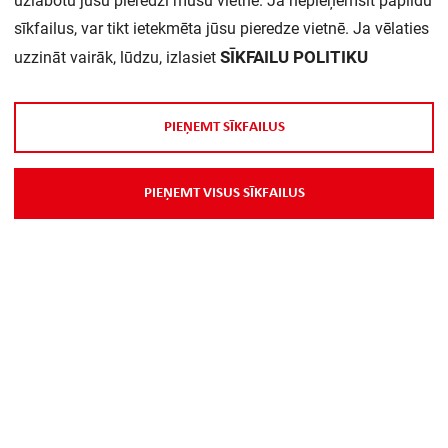
uzlabotu jūsu pieredzi mūsu vietnē. Ja nepieņemsit papildu
sīkfailus, var tikt ietekmēta jūsu pieredze vietnē. Ja vēlaties
Daudzums iepakojumā:
1
SĪKFAILU POLITIKU
uzzināt vairāk, lūdzu, izlasiet
P
I
E
Ņ
E
M
T
S
Ī
K
F
A
I
L
U
S
P
I
E
Ņ
E
M
T
V
I
S
U
S
S
Ī
K
F
A
I
L
U
S
Par Mums
Piegāde
Kontakti
Preču reklamācijas un atsauksmes