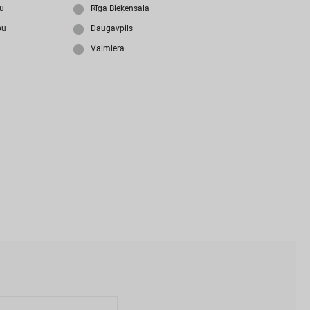
i
z
m
i
r
s
i
p
a
r
o
l
i
?
ju
Rīga Bieķensala
bu
Daugavpils
Valmiera
N
a
v
i
z
v
e
i
d
o
t
s
l
i
e
t
o
t
ā
j
a
k
o
n
t
s
?
I
Z
V
E
I
D
O
T
P
R
O
F
I
L
U