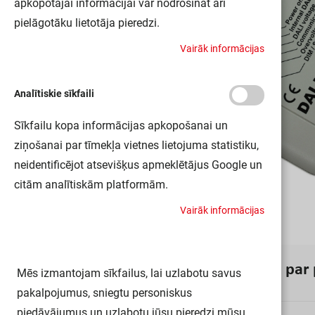
apkopotajai informācijai var nodrošināt arī
pielāgotāku lietotāja pieredzi.
V
a
i
r
ā
k
i
n
f
o
r
m
ā
c
i
j
a
s
Analītiskie sīkfaili
Sīkfailu kopa informācijas apkopošanai un
ziņošanai par tīmekļa vietnes lietojuma statistiku,
neidentificējot atsevišķus apmeklētājus Google un
citām analītiskām platformām.
V
a
i
r
ā
k
i
n
f
o
r
m
ā
c
i
j
a
s
I
n
f
o
r
m
ā
c
i
j
a
p
a
r
Mēs izmantojam sīkfailus, lai uzlabotu savus
pakalpojumus, sniegtu personiskus
piedāvājumus un uzlabotu jūsu pieredzi mūsu