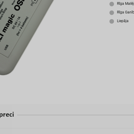
A
Rīga Malē
Rīga Ganī
Liepāja
p
r
e
c
i