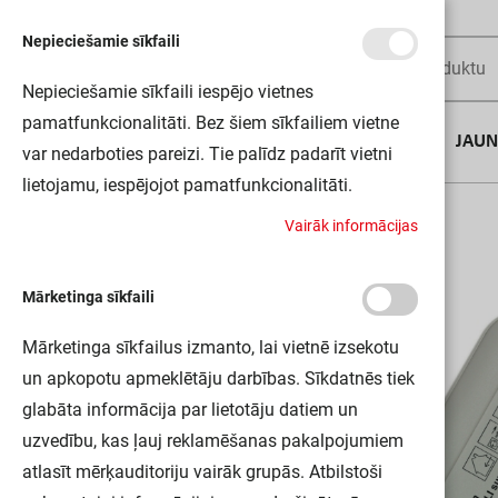
Nepieciešamie sīkfaili
Nepieciešamie sīkfaili iespējo vietnes
pamatfunkcionalitāti. Bez šiem sīkfailiem vietne
AUGUSTA DĪLS
JAU
var nedarboties pareizi. Tie palīdz padarīt vietni
lietojamu, iespējojot pamatfunkcionalitāti.
Sākums
DALI MAGIC/220-240V DIM VS1 OSRAM
V
a
i
r
ā
k
i
n
f
o
r
m
ā
c
i
j
a
s
Mārketinga sīkfaili
Mārketinga sīkfailus izmanto, lai vietnē izsekotu
un apkopotu apmeklētāju darbības. Sīkdatnēs tiek
glabāta informācija par lietotāju datiem un
uzvedību, kas ļauj reklamēšanas pakalpojumiem
atlasīt mērķauditoriju vairāk grupās. Atbilstoši