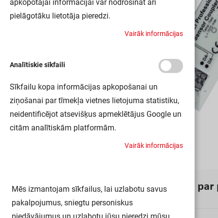
apkopotajai informācijai var nodrošināt arī
pielāgotāku lietotāja pieredzi.
V
a
i
r
ā
k
i
n
f
o
r
m
ā
c
i
j
a
s
Analītiskie sīkfaili
Sīkfailu kopa informācijas apkopošanai un
ziņošanai par tīmekļa vietnes lietojuma statistiku,
neidentificējot atsevišķus apmeklētājus Google un
citām analītiskām platformām.
V
a
i
r
ā
k
i
n
f
o
r
m
ā
c
i
j
a
s
I
n
f
o
r
m
ā
c
i
j
a
p
a
r
Mēs izmantojam sīkfailus, lai uzlabotu savus
pakalpojumus, sniegtu personiskus
piedāvājumus un uzlabotu jūsu pieredzi mūsu