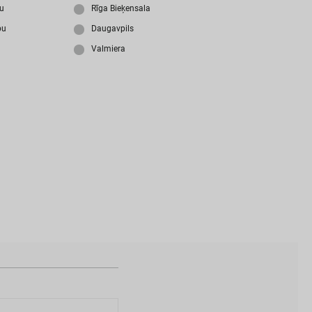
i
z
m
i
r
s
i
p
a
r
o
l
i
?
ju
Rīga Bieķensala
bu
Daugavpils
Valmiera
N
a
v
i
z
v
e
i
d
o
t
s
l
i
e
t
o
t
ā
j
a
k
o
n
t
s
?
I
Z
V
E
I
D
O
T
P
R
O
F
I
L
U