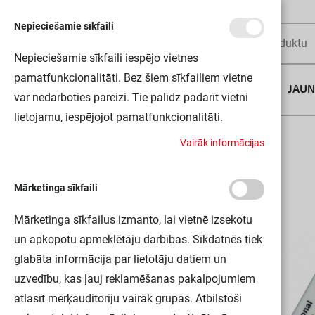
Nepieciešamie sīkfaili
Nepieciešamie sīkfaili iespējo vietnes
pamatfunkcionalitāti. Bez šiem sīkfailiem vietne
AUGUSTA DĪLS
JAU
var nedarboties pareizi. Tie palīdz padarīt vietni
lietojamu, iespējojot pamatfunkcionalitāti.
Sākums
DALI SENSORCOUP LS/PD 25X1 OSRAM
V
a
i
r
ā
k
i
n
f
o
r
m
ā
c
i
j
a
s
Mārketinga sīkfaili
Mārketinga sīkfailus izmanto, lai vietnē izsekotu
un apkopotu apmeklētāju darbības. Sīkdatnēs tiek
glabāta informācija par lietotāju datiem un
uzvedību, kas ļauj reklamēšanas pakalpojumiem
atlasīt mērķauditoriju vairāk grupās. Atbilstoši