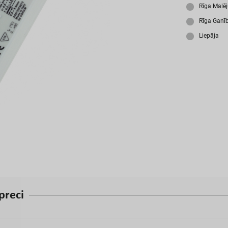
A
Rīga Malē
Rīga Ganī
Liepāja
p
r
e
c
i