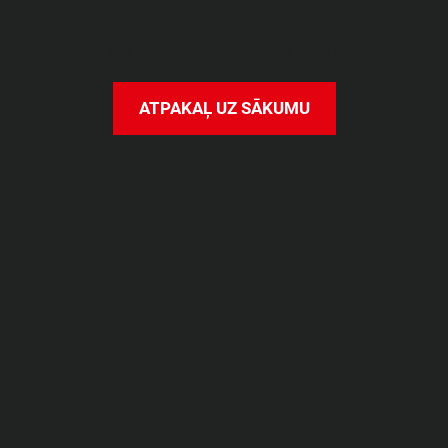
O
o
o
p
s
!
K
a
u
t
k
a
s
n
o
g
ā
j
i
s
g
r
e
i
z
i
!
A
T
P
A
K
A
Ļ
U
Z
S
Ā
K
U
M
U