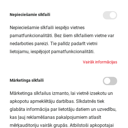
Nepieciešamie sīkfaili
Nepieciešamie sīkfaili iespējo vietnes
/
Sākums
DL ALU DALI DN200 35W/3000K WT IP44LEDV
pamatfunkcionalitāti. Bez šiem sīkfailiem vietne var
DL ALU DALI DN200 35W/3000K WT
nedarboties pareizi. Tie palīdz padarīt vietni
IP44LEDV
lietojamu, iespējojot pamatfunkcionalitāti.
LEDVANCE / 4058075091672
V
a
i
r
ā
k
i
n
f
o
r
m
ā
c
i
j
a
s
Mārketinga sīkfaili
Mārketinga sīkfailus izmanto, lai vietnē izsekotu un
apkopotu apmeklētāju darbības. Sīkdatnēs tiek
glabāta informācija par lietotāju datiem un uzvedību,
kas ļauj reklamēšanas pakalpojumiem atlasīt
mērķauditoriju vairāk grupās. Atbilstoši apkopotajai