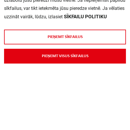
uzlabotu jūsu pieredzi mūsu vietnē. Ja nepieņemsit papildu
sīkfailus, var tikt ietekmēta jūsu pieredze vietnē. Ja vēlaties
Daudzums iepakojumā:
1
SĪKFAILU POLITIKU
uzzināt vairāk, lūdzu, izlasiet
P
I
E
Ņ
E
M
T
S
Ī
K
F
A
I
L
U
S
P
I
E
Ņ
E
M
T
V
I
S
U
S
S
Ī
K
F
A
I
L
U
S
Par Mums
Piegāde
Kontakti
Preču reklamācijas un atsauksmes