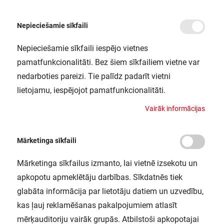
Nepieciešamie sīkfaili
Nepieciešamie sīkfaili iespējo vietnes
/
Sākums
DL UGR19 DN195 PFM 21W/840 WT IP54 LEDV
pamatfunkcionalitāti. Bez šiem sīkfailiem vietne var
DL UGR19 DN195 PFM 21W/840 WT
nedarboties pareizi. Tie palīdz padarīt vietni
IP54 LEDV
lietojamu, iespējojot pamatfunkcionalitāti.
LEDVANCE / 4058075459274
V
a
i
r
ā
k
i
n
f
o
r
m
ā
c
i
j
a
s
Mārketinga sīkfaili
Mārketinga sīkfailus izmanto, lai vietnē izsekotu un
apkopotu apmeklētāju darbības. Sīkdatnēs tiek
glabāta informācija par lietotāju datiem un uzvedību,
kas ļauj reklamēšanas pakalpojumiem atlasīt
mērķauditoriju vairāk grupās. Atbilstoši apkopotajai