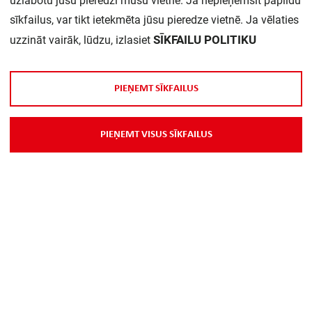
uzlabotu jūsu pieredzi mūsu vietnē. Ja nepieņemsit papildu
sīkfailus, var tikt ietekmēta jūsu pieredze vietnē. Ja vēlaties
Daudzums iepakojumā:
1
SĪKFAILU POLITIKU
uzzināt vairāk, lūdzu, izlasiet
P
I
E
Ņ
E
M
T
S
Ī
K
F
A
I
L
U
S
P
I
E
Ņ
E
M
T
V
I
S
U
S
S
Ī
K
F
A
I
L
U
S
Par Mums
Piegāde
Kontakti
Preču reklamācijas un atsauksmes