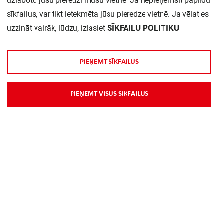
uzlabotu jūsu pieredzi mūsu vietnē. Ja nepieņemsit papildu
Daudzums iepakojumā:
1
sīkfailus, var tikt ietekmēta jūsu pieredze vietnē. Ja vēlaties
SĪKFAILU POLITIKU
uzzināt vairāk, lūdzu, izlasiet
P
I
E
Ņ
E
M
T
S
Ī
K
F
A
I
L
U
S
P
I
E
Ņ
E
M
T
V
I
S
U
S
S
Ī
K
F
A
I
L
U
S
Par Mums
Piegāde
Kontakti
Preču reklamācijas un atsauksmes
PP