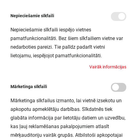
Nepieciešamie sīkfaili
Nepieciešamie sīkfaili iespējo vietnes
/
Sākums
DP 1500 46W 840 IP65 GY LEDV
pamatfunkcionalitāti. Bez šiem sīkfailiem vietne var
DP 1500 46W 840 IP65 GY LEDV
nedarboties pareizi. Tie palīdz padarīt vietni
LEDVANCE / 4058075541207
lietojamu, iespējojot pamatfunkcionalitāti.
V
a
i
r
ā
k
i
n
f
o
r
m
ā
c
i
j
a
s
Mārketinga sīkfaili
Mārketinga sīkfailus izmanto, lai vietnē izsekotu un
apkopotu apmeklētāju darbības. Sīkdatnēs tiek
glabāta informācija par lietotāju datiem un uzvedību,
kas ļauj reklamēšanas pakalpojumiem atlasīt
mērķauditoriju vairāk grupās. Atbilstoši apkopotajai