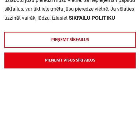
uzlabotu jūsu pieredzi mūsu vietnē. Ja nepieņemsit papildu
sīkfailus, var tikt ietekmēta jūsu pieredze vietnē. Ja vēlaties
SĪKFAILU POLITIKU
uzzināt vairāk, lūdzu, izlasiet
P
I
E
Ņ
E
M
T
S
Ī
K
F
A
I
L
U
S
Par Mums
P
I
E
Ņ
E
M
T
V
I
S
U
S
S
Ī
K
F
A
I
L
U
S
Piegāde
Kontakti
Preču reklamācijas un atsauksmes
PP
Vebināri