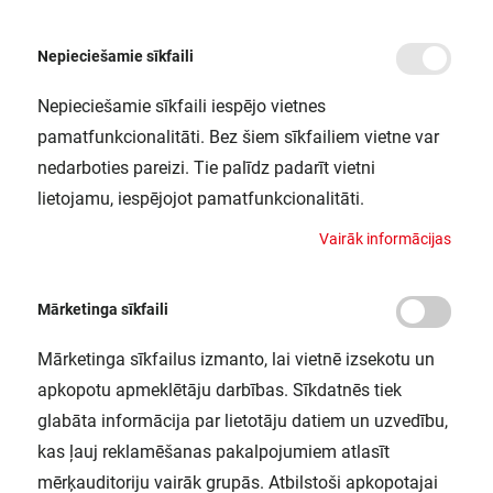
Nepieciešamie sīkfaili
Nepieciešamie sīkfaili iespējo vietnes
/
Sākums
DP 5TH 1500 46W 840 IP65 GY
pamatfunkcionalitāti. Bez šiem sīkfailiem vietne var
DP 5TH 1500 46W 840 IP65 GY
nedarboties pareizi. Tie palīdz padarīt vietni
LEDVANCE / 4058075541948
lietojamu, iespējojot pamatfunkcionalitāti.
V
a
i
r
ā
k
i
n
f
o
r
m
ā
c
i
j
a
s
Mārketinga sīkfaili
Mārketinga sīkfailus izmanto, lai vietnē izsekotu un
apkopotu apmeklētāju darbības. Sīkdatnēs tiek
glabāta informācija par lietotāju datiem un uzvedību,
kas ļauj reklamēšanas pakalpojumiem atlasīt
mērķauditoriju vairāk grupās. Atbilstoši apkopotajai