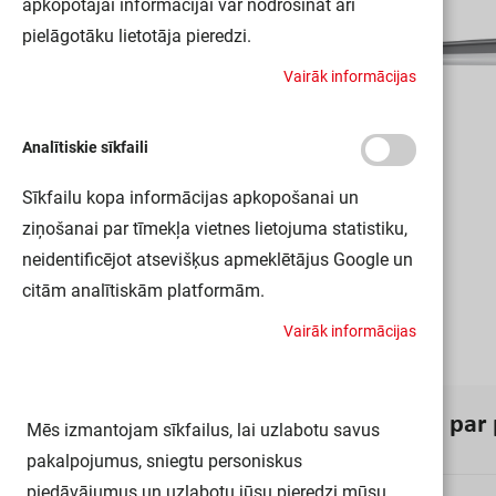
apkopotajai informācijai var nodrošināt arī
pielāgotāku lietotāja pieredzi.
V
a
i
r
ā
k
i
n
f
o
r
m
ā
c
i
j
a
s
Analītiskie sīkfaili
Sīkfailu kopa informācijas apkopošanai un
ziņošanai par tīmekļa vietnes lietojuma statistiku,
neidentificējot atsevišķus apmeklētājus Google un
citām analītiskām platformām.
V
a
i
r
ā
k
i
n
f
o
r
m
ā
c
i
j
a
s
I
n
f
o
r
m
ā
c
i
j
a
p
a
r
Mēs izmantojam sīkfailus, lai uzlabotu savus
pakalpojumus, sniegtu personiskus
piedāvājumus un uzlabotu jūsu pieredzi mūsu