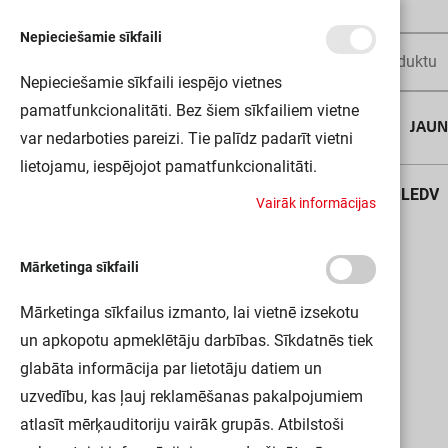
Nepieciešamie sīkfaili
Nepieciešamie sīkfaili iespējo vietnes
pamatfunkcionalitāti. Bez šiem sīkfailiem vietne
AUGUSTA DĪLS
JAU
var nedarboties pareizi. Tie palīdz padarīt vietni
lietojamu, iespējojot pamatfunkcionalitāti.
Sākums
DP COMPACT 1500 31W/4000K GR IP66 LEDV
V
a
i
r
ā
k
i
n
f
o
r
m
ā
c
i
j
a
s
Mārketinga sīkfaili
Mārketinga sīkfailus izmanto, lai vietnē izsekotu
un apkopotu apmeklētāju darbības. Sīkdatnēs tiek
glabāta informācija par lietotāju datiem un
uzvedību, kas ļauj reklamēšanas pakalpojumiem
atlasīt mērķauditoriju vairāk grupās. Atbilstoši