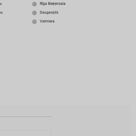
i
z
m
i
r
s
i
p
a
r
o
l
i
?
ju
Rīga Bieķensala
bu
Daugavpils
Valmiera
N
a
v
i
z
v
e
i
d
o
t
s
l
i
e
t
o
t
ā
j
a
k
o
n
t
s
?
I
Z
V
E
I
D
O
T
P
R
O
F
I
L
U