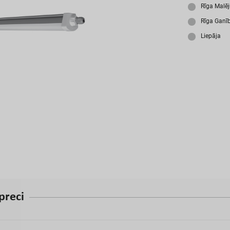
A
Rīga Malē
Rīga Ganī
Liepāja
p
r
e
c
i