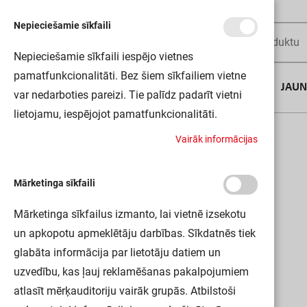
Nepieciešamie sīkfaili
Nepieciešamie sīkfaili iespējo vietnes
pamatfunkcionalitāti. Bez šiem sīkfailiem vietne
AUGUSTA DĪLS
JAU
var nedarboties pareizi. Tie palīdz padarīt vietni
lietojamu, iespējojot pamatfunkcionalitāti.
Sākums
DP EM 1500 26W 840 IP65 GY LEDV
V
a
i
r
ā
k
i
n
f
o
r
m
ā
c
i
j
a
s
Mārketinga sīkfaili
Mārketinga sīkfailus izmanto, lai vietnē izsekotu
un apkopotu apmeklētāju darbības. Sīkdatnēs tiek
glabāta informācija par lietotāju datiem un
uzvedību, kas ļauj reklamēšanas pakalpojumiem
atlasīt mērķauditoriju vairāk grupās. Atbilstoši