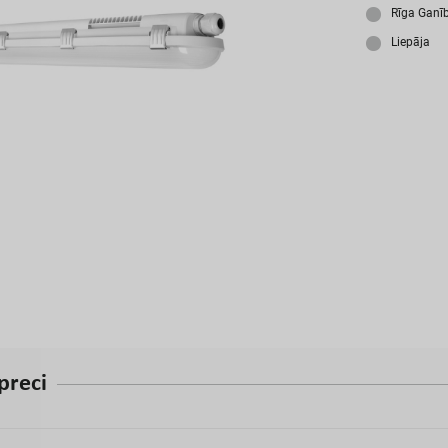
A
Rīga Ganī
Liepāja
p
r
e
c
i