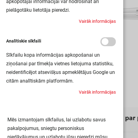
apkopotajai informācijai var nodrošināt arī
pielāgotāku lietotāja pieredzi.
V
a
i
r
ā
k
i
n
f
o
r
m
ā
c
i
j
a
s
Analītiskie sīkfaili
Sīkfailu kopa informācijas apkopošanai un
ziņošanai par tīmekļa vietnes lietojuma statistiku,
neidentificējot atsevišķus apmeklētājus Google un
citām analītiskām platformām.
V
a
i
r
ā
k
i
n
f
o
r
m
ā
c
i
j
a
s
I
n
f
o
r
m
ā
c
i
j
a
p
a
r
Mēs izmantojam sīkfailus, lai uzlabotu savus
pakalpojumus, sniegtu personiskus
piedāvājumus un uzlabotu jūsu pieredzi mūsu