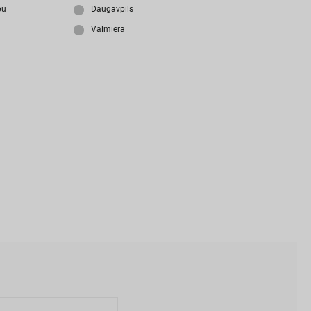
i
z
m
i
r
s
i
p
a
r
o
l
i
?
bu
Daugavpils
Valmiera
N
a
v
i
z
v
e
i
d
o
t
s
l
i
e
t
o
t
ā
j
a
k
o
n
t
s
?
I
Z
V
E
I
D
O
T
P
R
O
F
I
L
U