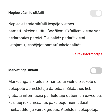
Nepieciešamie sīkfaili
Nepieciešamie sīkfaili iespējo vietnes
/
Sākums
DP SPECIAL 1200 42W/4000K WT IP67 LEDV
pamatfunkcionalitāti. Bez šiem sīkfailiem vietne var
DP SPECIAL 1200 42W/4000K WT
nedarboties pareizi. Tie palīdz padarīt vietni
IP67 LEDV
lietojamu, iespējojot pamatfunkcionalitāti.
LEDVANCE / 4058075452152
V
a
i
r
ā
k
i
n
f
o
r
m
ā
c
i
j
a
s
Mārketinga sīkfaili
Mārketinga sīkfailus izmanto, lai vietnē izsekotu un
apkopotu apmeklētāju darbības. Sīkdatnēs tiek
glabāta informācija par lietotāju datiem un uzvedību,
kas ļauj reklamēšanas pakalpojumiem atlasīt
mērķauditoriju vairāk grupās. Atbilstoši apkopotajai