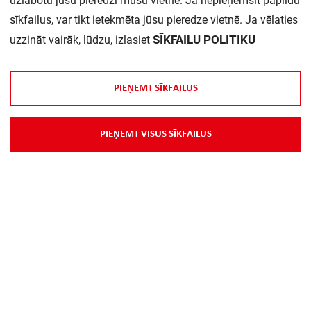
uzlabotu jūsu pieredzi mūsu vietnē. Ja nepieņemsit papildu
sīkfailus, var tikt ietekmēta jūsu pieredze vietnē. Ja vēlaties
Daudzums iepakojumā:
1
SĪKFAILU POLITIKU
uzzināt vairāk, lūdzu, izlasiet
P
I
E
Ņ
E
M
T
S
Ī
K
F
A
I
L
U
S
P
I
E
Ņ
E
M
T
V
I
S
U
S
S
Ī
K
F
A
I
L
U
S
Par Mums
Piegāde
Kontakti
Preču reklamācijas un atsauksmes