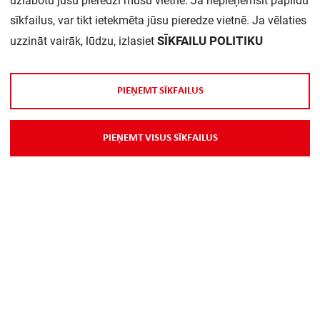
uzlabotu jūsu pieredzi mūsu vietnē. Ja nepieņemsit papildu
sīkfailus, var tikt ietekmēta jūsu pieredze vietnē. Ja vēlaties
Daudzums iepakojumā:
1
SĪKFAILU POLITIKU
uzzināt vairāk, lūdzu, izlasiet
P
I
E
Ņ
E
M
T
S
Ī
K
F
A
I
L
U
S
P
I
E
Ņ
E
M
T
V
I
S
U
S
S
Ī
K
F
A
I
L
U
S
Par Mums
Piegāde
Kontakti
Preču reklamācijas un atsauksmes