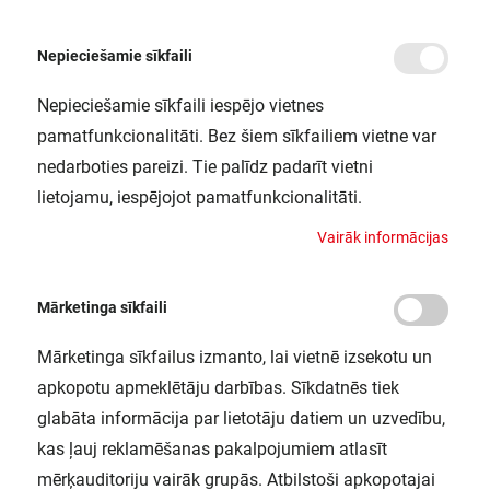
Nepieciešamie sīkfaili
Nepieciešamie sīkfaili iespējo vietnes
/
Sākums
DR DALI-PFM 60W/220-240/1A4 10X1 LEDV
pamatfunkcionalitāti. Bez šiem sīkfailiem vietne var
DR DALI-PFM 60W/220-240/1A4
nedarboties pareizi. Tie palīdz padarīt vietni
10X1 LEDV
lietojamu, iespējojot pamatfunkcionalitāti.
LEDVANCE / 4058075421929
V
a
i
r
ā
k
i
n
f
o
r
m
ā
c
i
j
a
s
Mārketinga sīkfaili
Mārketinga sīkfailus izmanto, lai vietnē izsekotu un
apkopotu apmeklētāju darbības. Sīkdatnēs tiek
glabāta informācija par lietotāju datiem un uzvedību,
kas ļauj reklamēšanas pakalpojumiem atlasīt
mērķauditoriju vairāk grupās. Atbilstoši apkopotajai