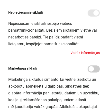
Nepieciešamie sīkfaili
Nepieciešamie sīkfaili iespējo vietnes
/
Sākums
E PRO SPOT S 16W 840 IP55 DG LEDV
pamatfunkcionalitāti. Bez šiem sīkfailiem vietne var
E PRO SPOT S 16W 840 IP55 DG
nedarboties pareizi. Tie palīdz padarīt vietni
LEDV
lietojamu, iespējojot pamatfunkcionalitāti.
LEDVANCE / 4058075228924
V
a
i
r
ā
k
i
n
f
o
r
m
ā
c
i
j
a
s
Mārketinga sīkfaili
Mārketinga sīkfailus izmanto, lai vietnē izsekotu un
apkopotu apmeklētāju darbības. Sīkdatnēs tiek
glabāta informācija par lietotāju datiem un uzvedību,
kas ļauj reklamēšanas pakalpojumiem atlasīt
mērķauditoriju vairāk grupās. Atbilstoši apkopotajai