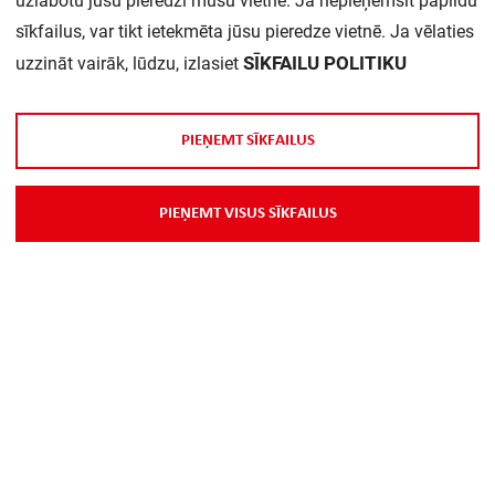
uzlabotu jūsu pieredzi mūsu vietnē. Ja nepieņemsit papildu
sīkfailus, var tikt ietekmēta jūsu pieredze vietnē. Ja vēlaties
SĪKFAILU POLITIKU
uzzināt vairāk, lūdzu, izlasiet
P
I
E
Ņ
E
M
T
S
Ī
K
F
A
I
L
U
S
P
I
E
Ņ
E
M
T
V
I
S
U
S
S
Ī
K
F
A
I
L
U
S
Par Mums
Piegāde
Kontakti
Preču reklamācijas un atsauksmes
PP