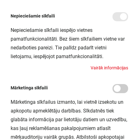
Nepieciešamie sīkfaili
Nepieciešamie sīkfaili iespējo vietnes
/
Sākums
E PRO SPOT S 8W 840 IP55 WT LEDV
pamatfunkcionalitāti. Bez šiem sīkfailiem vietne var
E PRO SPOT S 8W 840 IP55 WT LEDV
nedarboties pareizi. Tie palīdz padarīt vietni
LEDVANCE / 4058075228863
lietojamu, iespējojot pamatfunkcionalitāti.
V
a
i
r
ā
k
i
n
f
o
r
m
ā
c
i
j
a
s
Mārketinga sīkfaili
Mārketinga sīkfailus izmanto, lai vietnē izsekotu un
apkopotu apmeklētāju darbības. Sīkdatnēs tiek
glabāta informācija par lietotāju datiem un uzvedību,
kas ļauj reklamēšanas pakalpojumiem atlasīt
mērķauditoriju vairāk grupās. Atbilstoši apkopotajai