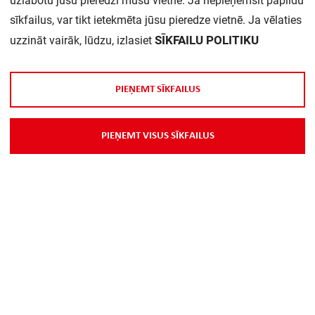
uzlabotu jūsu pieredzi mūsu vietnē. Ja nepieņemsit papildu
sīkfailus, var tikt ietekmēta jūsu pieredze vietnē. Ja vēlaties
SĪKFAILU POLITIKU
uzzināt vairāk, lūdzu, izlasiet
P
I
E
Ņ
E
M
T
S
Ī
K
F
A
I
L
U
S
Par Mums
P
I
E
Ņ
E
M
T
V
I
S
U
S
S
Ī
K
F
A
I
L
U
S
Piegāde
Kontakti
Preču reklamācijas un atsauksmes
PP
Vebināri