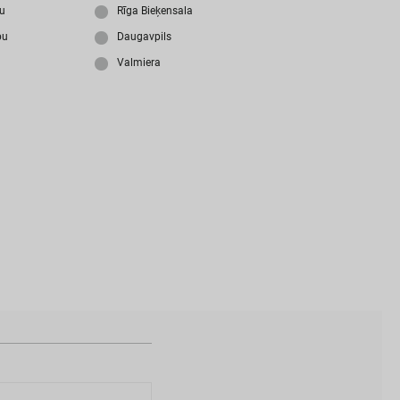
i
z
m
i
r
s
i
p
a
r
o
l
i
?
ju
Rīga Bieķensala
bu
Daugavpils
Valmiera
N
a
v
i
z
v
e
i
d
o
t
s
l
i
e
t
o
t
ā
j
a
k
o
n
t
s
?
I
Z
V
E
I
D
O
T
P
R
O
F
I
L
U