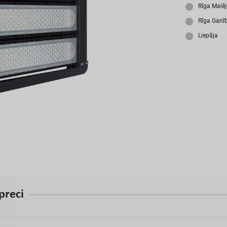
A
Rīga Malē
Rīga Ganī
Liepāja
p
r
e
c
i