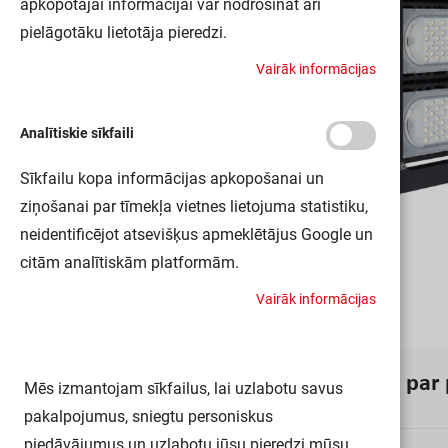
apkopotajai informācijai var nodrošināt arī
pielāgotāku lietotāja pieredzi.
V
a
i
r
ā
k
i
n
f
o
r
m
ā
c
i
j
a
s
Analītiskie sīkfaili
Sīkfailu kopa informācijas apkopošanai un
ziņošanai par tīmekļa vietnes lietojuma statistiku,
neidentificējot atsevišķus apmeklētājus Google un
citām analītiskām platformām.
V
a
i
r
ā
k
i
n
f
o
r
m
ā
c
i
j
a
s
I
n
f
o
r
m
ā
c
i
j
a
p
a
r
Mēs izmantojam sīkfailus, lai uzlabotu savus
pakalpojumus, sniegtu personiskus
piedāvājumus un uzlabotu jūsu pieredzi mūsu