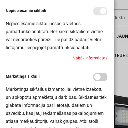
Nepieciešamie sīkfaili
Nepieciešamie sīkfaili iespējo vietnes
pamatfunkcionalitāti. Bez šiem sīkfailiem vietne
AUGUSTA DĪLS
JAU
var nedarboties pareizi. Tie palīdz padarīt vietni
lietojamu, iespējojot pamatfunkcionalitāti.
Sākums
ECOHPFLOOD300W840N41100LM BKVS1EUE 
V
a
i
r
ā
k
i
n
f
o
r
m
ā
c
i
j
a
s
Mārketinga sīkfaili
Mārketinga sīkfailus izmanto, lai vietnē izsekotu
un apkopotu apmeklētāju darbības. Sīkdatnēs tiek
glabāta informācija par lietotāju datiem un
uzvedību, kas ļauj reklamēšanas pakalpojumiem
atlasīt mērķauditoriju vairāk grupās. Atbilstoši