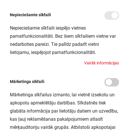
Nepieciešamie sīkfaili
Nepieciešamie sīkfaili iespējo vietnes
/
Sākums
ECOHPFLOOD500W857N68500LM BKVS1EUE LEDV
pamatfunkcionalitāti. Bez šiem sīkfailiem vietne var
ECOHPFLOOD500W857N68500LM
nedarboties pareizi. Tie palīdz padarīt vietni
BKVS1EUE LEDV
lietojamu, iespējojot pamatfunkcionalitāti.
LEDVANCE / 4058075372627
V
a
i
r
ā
k
i
n
f
o
r
m
ā
c
i
j
a
s
Mārketinga sīkfaili
Mārketinga sīkfailus izmanto, lai vietnē izsekotu un
apkopotu apmeklētāju darbības. Sīkdatnēs tiek
glabāta informācija par lietotāju datiem un uzvedību,
kas ļauj reklamēšanas pakalpojumiem atlasīt
mērķauditoriju vairāk grupās. Atbilstoši apkopotajai