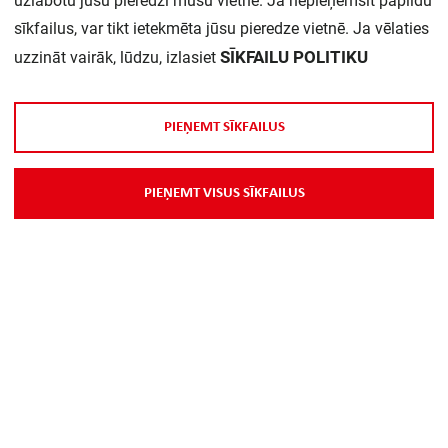
uzlabotu jūsu pieredzi mūsu vietnē. Ja nepieņemsit papildu
sīkfailus, var tikt ietekmēta jūsu pieredze vietnē. Ja vēlaties
Daudzums iepakojumā:
1
SĪKFAILU POLITIKU
uzzināt vairāk, lūdzu, izlasiet
P
I
E
Ņ
E
M
T
S
Ī
K
F
A
I
L
U
S
P
I
E
Ņ
E
M
T
V
I
S
U
S
S
Ī
K
F
A
I
L
U
S
Par Mums
Piegāde
Kontakti
Preču reklamācijas un atsauksmes