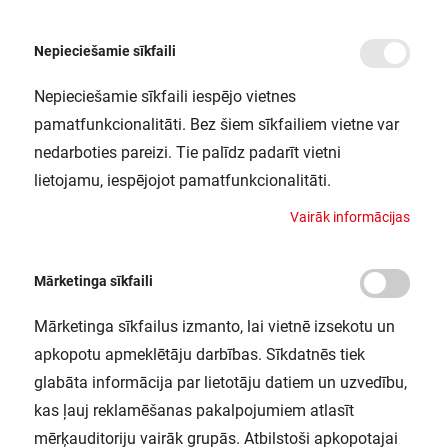
Nepieciešamie sīkfaili
Nepieciešamie sīkfaili iespējo vietnes
/
Sākums
Endcap for Profile PM05 (2 gab/ iepak.)
pamatfunkcionalitāti. Bez šiem sīkfailiem vietne var
Endcap for Profile PM05 (2 gab/
nedarboties pareizi. Tie palīdz padarīt vietni
iepak.)
lietojamu, iespējojot pamatfunkcionalitāti.
LEDVANCE / 4058075275867
V
a
i
r
ā
k
i
n
f
o
r
m
ā
c
i
j
a
s
Mārketinga sīkfaili
Mārketinga sīkfailus izmanto, lai vietnē izsekotu un
apkopotu apmeklētāju darbības. Sīkdatnēs tiek
glabāta informācija par lietotāju datiem un uzvedību,
kas ļauj reklamēšanas pakalpojumiem atlasīt
mērķauditoriju vairāk grupās. Atbilstoši apkopotajai