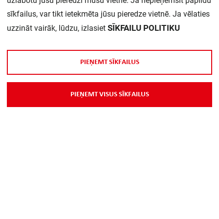
uzlabotu jūsu pieredzi mūsu vietnē. Ja nepieņemsit papildu
sīkfailus, var tikt ietekmēta jūsu pieredze vietnē. Ja vēlaties
Daudzums iepakojumā:
1
SĪKFAILU POLITIKU
uzzināt vairāk, lūdzu, izlasiet
P
I
E
Ņ
E
M
T
S
Ī
K
F
A
I
L
U
S
P
I
E
Ņ
E
M
T
V
I
S
U
S
S
Ī
K
F
A
I
L
U
S
Par Mums
Piegāde
Kontakti
Preču reklamācijas un atsauksmes