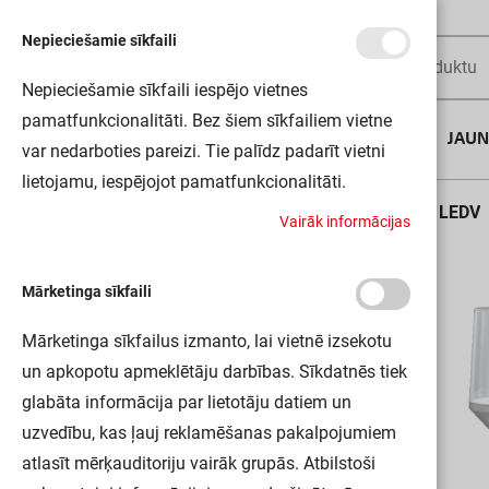
Nepieciešamie sīkfaili
Nepieciešamie sīkfaili iespējo vietnes
pamatfunkcionalitāti. Bez šiem sīkfailiem vietne
AUGUSTA DĪLS
JAU
var nedarboties pareizi. Tie palīdz padarīt vietni
lietojamu, iespējojot pamatfunkcionalitāti.
Sākums
ENDURA CLASSIC CALICE 80CM E27 ST LEDV
V
a
i
r
ā
k
i
n
f
o
r
m
ā
c
i
j
a
s
Mārketinga sīkfaili
Mārketinga sīkfailus izmanto, lai vietnē izsekotu
un apkopotu apmeklētāju darbības. Sīkdatnēs tiek
glabāta informācija par lietotāju datiem un
uzvedību, kas ļauj reklamēšanas pakalpojumiem
atlasīt mērķauditoriju vairāk grupās. Atbilstoši