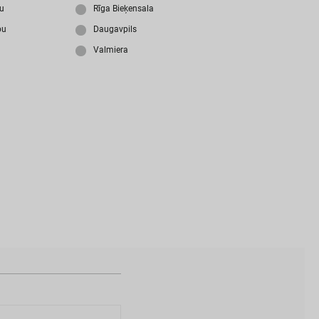
i
z
m
i
r
s
i
p
a
r
o
l
i
?
ju
Rīga Bieķensala
bu
Daugavpils
Valmiera
N
a
v
i
z
v
e
i
d
o
t
s
l
i
e
t
o
t
ā
j
a
k
o
n
t
s
?
I
Z
V
E
I
D
O
T
P
R
O
F
I
L
U