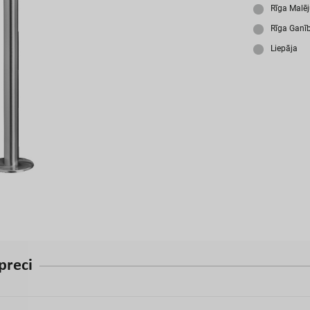
A
Rīga Malē
Rīga Ganī
Liepāja
p
r
e
c
i