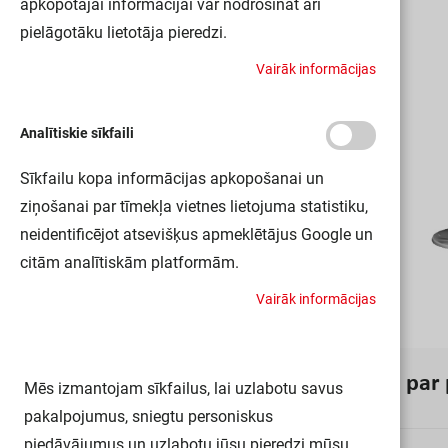
apkopotajai informācijai var nodrošināt arī
pielāgotāku lietotāja pieredzi.
V
a
i
r
ā
k
i
n
f
o
r
m
ā
c
i
j
a
s
Analītiskie sīkfaili
Sīkfailu kopa informācijas apkopošanai un
ziņošanai par tīmekļa vietnes lietojuma statistiku,
neidentificējot atsevišķus apmeklētājus Google un
citām analītiskām platformām.
V
a
i
r
ā
k
i
n
f
o
r
m
ā
c
i
j
a
s
I
n
f
o
r
m
ā
c
i
j
a
p
a
r
Mēs izmantojam sīkfailus, lai uzlabotu savus
pakalpojumus, sniegtu personiskus
piedāvājumus un uzlabotu jūsu pieredzi mūsu