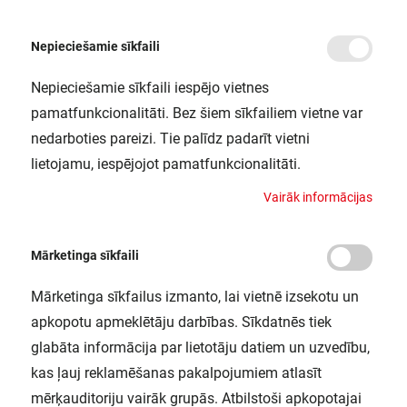
Nepieciešamie sīkfaili
Nepieciešamie sīkfaili iespējo vietnes
/
Sākums
ENDURA CLASSIC LANTERN SQ S E27 BK LEDV
pamatfunkcionalitāti. Bez šiem sīkfailiem vietne var
ENDURA CLASSIC LANTERN SQ S
nedarboties pareizi. Tie palīdz padarīt vietni
E27 BK LEDV
lietojamu, iespējojot pamatfunkcionalitāti.
LEDVANCE / 4058075206625
V
a
i
r
ā
k
i
n
f
o
r
m
ā
c
i
j
a
s
Mārketinga sīkfaili
Mārketinga sīkfailus izmanto, lai vietnē izsekotu un
apkopotu apmeklētāju darbības. Sīkdatnēs tiek
glabāta informācija par lietotāju datiem un uzvedību,
kas ļauj reklamēšanas pakalpojumiem atlasīt
mērķauditoriju vairāk grupās. Atbilstoši apkopotajai