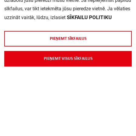
uzlabotu jūsu pieredzi mūsu vietnē. Ja nepieņemsit papildu
sīkfailus, var tikt ietekmēta jūsu pieredze vietnē. Ja vēlaties
SĪKFAILU POLITIKU
uzzināt vairāk, lūdzu, izlasiet
P
I
E
Ņ
E
M
T
S
Ī
K
F
A
I
L
U
S
P
I
E
Ņ
E
M
T
V
I
S
U
S
S
Ī
K
F
A
I
L
U
S
Par Mums
Piegāde
Kontakti
Preču reklamācijas un atsauksmes
PP