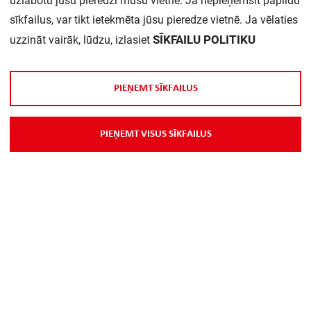
uzlabotu jūsu pieredzi mūsu vietnē. Ja nepieņemsit papildu
sīkfailus, var tikt ietekmēta jūsu pieredze vietnē. Ja vēlaties
SĪKFAILU POLITIKU
uzzināt vairāk, lūdzu, izlasiet
P
I
E
Ņ
E
M
T
S
Ī
K
F
A
I
L
U
S
P
I
E
Ņ
E
M
T
V
I
S
U
S
S
Ī
K
F
A
I
L
U
S
Par Mums
Piegāde
Kontakti
Preču reklamācijas un atsauksmes
PP