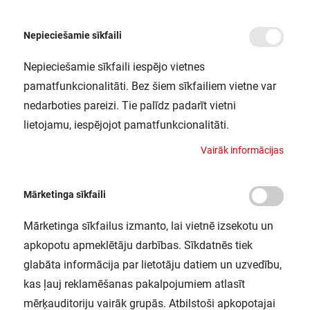
Nepieciešamie sīkfaili
Nepieciešamie sīkfaili iespējo vietnes
/
Sākums
ENDURA CLASSIC POST DOWN E27 ST LEDV
pamatfunkcionalitāti. Bez šiem sīkfailiem vietne var
ENDURA CLASSIC POST DOWN E27
nedarboties pareizi. Tie palīdz padarīt vietni
ST LEDV
lietojamu, iespējojot pamatfunkcionalitāti.
LEDVANCE / 4058075206526
V
a
i
r
ā
k
i
n
f
o
r
m
ā
c
i
j
a
s
Mārketinga sīkfaili
Mārketinga sīkfailus izmanto, lai vietnē izsekotu un
apkopotu apmeklētāju darbības. Sīkdatnēs tiek
glabāta informācija par lietotāju datiem un uzvedību,
kas ļauj reklamēšanas pakalpojumiem atlasīt
mērķauditoriju vairāk grupās. Atbilstoši apkopotajai