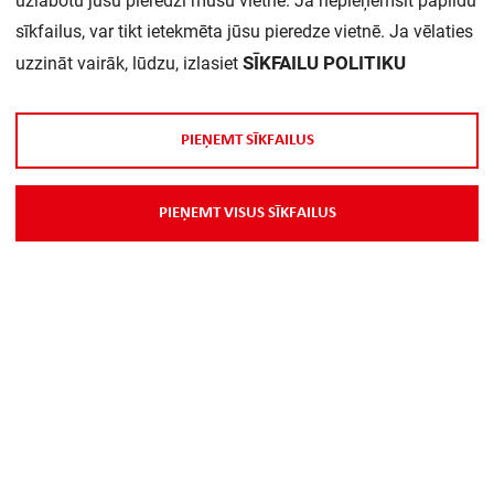
uzlabotu jūsu pieredzi mūsu vietnē. Ja nepieņemsit papildu
sīkfailus, var tikt ietekmēta jūsu pieredze vietnē. Ja vēlaties
SĪKFAILU POLITIKU
uzzināt vairāk, lūdzu, izlasiet
P
I
E
Ņ
E
M
T
S
Ī
K
F
A
I
L
U
S
P
I
E
Ņ
E
M
T
V
I
S
U
S
S
Ī
K
F
A
I
L
U
S
Par Mums
Piegāde
Kontakti
Preču reklamācijas un atsauksmes
PP