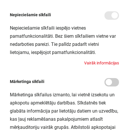
Nepieciešamie sīkfaili
Nepieciešamie sīkfaili iespējo vietnes
/
Sākums
ENDURA CLASSIC POST UP E27 ST LEDV
pamatfunkcionalitāti. Bez šiem sīkfailiem vietne var
ENDURA CLASSIC POST UP E27 ST
nedarboties pareizi. Tie palīdz padarīt vietni
LEDV
lietojamu, iespējojot pamatfunkcionalitāti.
LEDVANCE / 4058075206502
V
a
i
r
ā
k
i
n
f
o
r
m
ā
c
i
j
a
s
Mārketinga sīkfaili
Mārketinga sīkfailus izmanto, lai vietnē izsekotu un
apkopotu apmeklētāju darbības. Sīkdatnēs tiek
glabāta informācija par lietotāju datiem un uzvedību,
kas ļauj reklamēšanas pakalpojumiem atlasīt
mērķauditoriju vairāk grupās. Atbilstoši apkopotajai