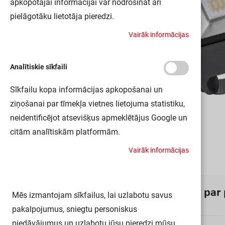
apkopotajai informācijai var nodrošināt arī
pielāgotāku lietotāja pieredzi.
V
a
i
r
ā
k
i
n
f
o
r
m
ā
c
i
j
a
s
Analītiskie sīkfaili
Sīkfailu kopa informācijas apkopošanai un
ziņošanai par tīmekļa vietnes lietojuma statistiku,
neidentificējot atsevišķus apmeklētājus Google un
citām analītiskām platformām.
V
a
i
r
ā
k
i
n
f
o
r
m
ā
c
i
j
a
s
I
n
f
o
r
m
ā
c
i
j
a
p
a
r
Mēs izmantojam sīkfailus, lai uzlabotu savus
pakalpojumus, sniegtu personiskus
piedāvājumus un uzlabotu jūsu pieredzi mūsu