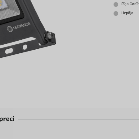
A
Rīga Ganī
Liepāja
p
r
e
c
i