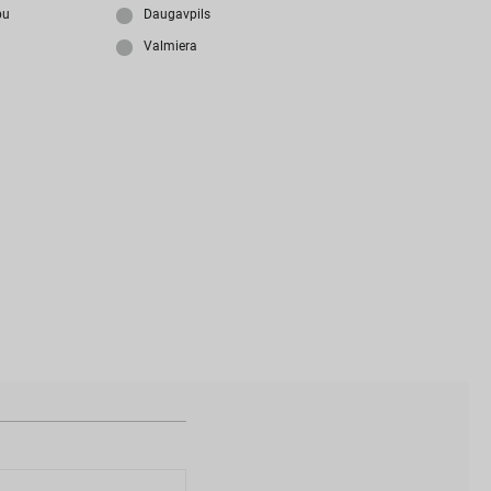
i
z
m
i
r
s
i
p
a
r
o
l
i
?
bu
Daugavpils
Valmiera
N
a
v
i
z
v
e
i
d
o
t
s
l
i
e
t
o
t
ā
j
a
k
o
n
t
s
?
I
Z
V
E
I
D
O
T
P
R
O
F
I
L
U