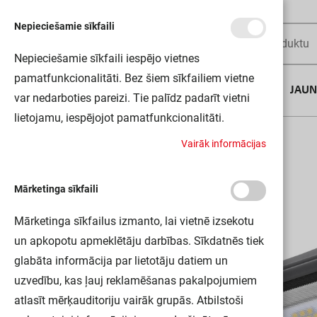
Nepieciešamie sīkfaili
Nepieciešamie sīkfaili iespējo vietnes
pamatfunkcionalitāti. Bez šiem sīkfailiem vietne
AUGUSTA DĪLS
JAU
var nedarboties pareizi. Tie palīdz padarīt vietni
lietojamu, iespējojot pamatfunkcionalitāti.
Sākums
ENDURA FLOOD 10W 830 DG LEDV
V
a
i
r
ā
k
i
n
f
o
r
m
ā
c
i
j
a
s
Mārketinga sīkfaili
Mārketinga sīkfailus izmanto, lai vietnē izsekotu
un apkopotu apmeklētāju darbības. Sīkdatnēs tiek
glabāta informācija par lietotāju datiem un
uzvedību, kas ļauj reklamēšanas pakalpojumiem
atlasīt mērķauditoriju vairāk grupās. Atbilstoši