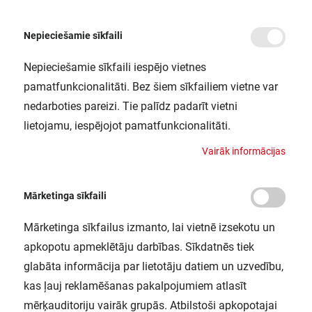
Nepieciešamie sīkfaili
Nepieciešamie sīkfaili iespējo vietnes
/
Sākums
ENDURA FLOOD 150W 840 DG LEDV
pamatfunkcionalitāti. Bez šiem sīkfailiem vietne var
ENDURA FLOOD 150W 840 DG LEDV
nedarboties pareizi. Tie palīdz padarīt vietni
LEDVANCE / 4058075206823
lietojamu, iespējojot pamatfunkcionalitāti.
V
a
i
r
ā
k
i
n
f
o
r
m
ā
c
i
j
a
s
Mārketinga sīkfaili
Mārketinga sīkfailus izmanto, lai vietnē izsekotu un
apkopotu apmeklētāju darbības. Sīkdatnēs tiek
glabāta informācija par lietotāju datiem un uzvedību,
kas ļauj reklamēšanas pakalpojumiem atlasīt
mērķauditoriju vairāk grupās. Atbilstoši apkopotajai