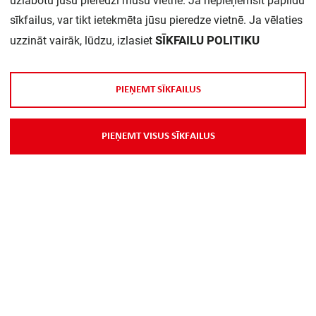
uzlabotu jūsu pieredzi mūsu vietnē. Ja nepieņemsit papildu
sīkfailus, var tikt ietekmēta jūsu pieredze vietnē. Ja vēlaties
SĪKFAILU POLITIKU
uzzināt vairāk, lūdzu, izlasiet
P
I
E
Ņ
E
M
T
S
Ī
K
F
A
I
L
U
S
Par Mums
P
I
E
Ņ
E
M
T
V
I
S
U
S
S
Ī
K
F
A
I
L
U
S
Piegāde
Kontakti
Preču reklamācijas un atsauksmes
PP
Vebināri