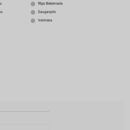
i
z
m
i
r
s
i
p
a
r
o
l
i
?
ju
Rīga Bieķensala
bu
Daugavpils
Valmiera
N
a
v
i
z
v
e
i
d
o
t
s
l
i
e
t
o
t
ā
j
a
k
o
n
t
s
?
I
Z
V
E
I
D
O
T
P
R
O
F
I
L
U