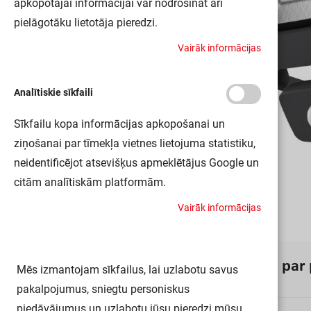
apkopotajai informācijai var nodrošināt arī
pielāgotāku lietotāja pieredzi.
V
a
i
r
ā
k
i
n
f
o
r
m
ā
c
i
j
a
s
Analītiskie sīkfaili
Sīkfailu kopa informācijas apkopošanai un
ziņošanai par tīmekļa vietnes lietojuma statistiku,
neidentificējot atsevišķus apmeklētājus Google un
citām analītiskām platformām.
V
a
i
r
ā
k
i
n
f
o
r
m
ā
c
i
j
a
s
I
n
f
o
r
m
ā
c
i
j
a
p
a
r
Mēs izmantojam sīkfailus, lai uzlabotu savus
pakalpojumus, sniegtu personiskus
piedāvājumus un uzlabotu jūsu pieredzi mūsu