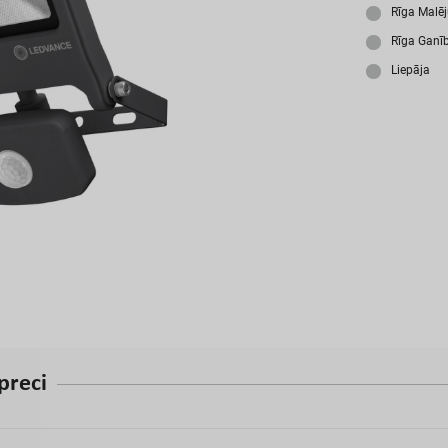
A
Rīga Malē
Rīga Ganī
Liepāja
p
r
e
c
i