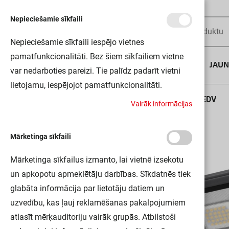
Nepieciešamie sīkfaili
Nepieciešamie sīkfaili iespējo vietnes
pamatfunkcionalitāti. Bez šiem sīkfailiem vietne
AUGUSTA DĪLS
JAU
var nedarboties pareizi. Tie palīdz padarīt vietni
lietojamu, iespējojot pamatfunkcionalitāti.
Sākums
ENDURA FLOOD SENSOR 20W 830 DG LEDV
V
a
i
r
ā
k
i
n
f
o
r
m
ā
c
i
j
a
s
Mārketinga sīkfaili
Mārketinga sīkfailus izmanto, lai vietnē izsekotu
un apkopotu apmeklētāju darbības. Sīkdatnēs tiek
glabāta informācija par lietotāju datiem un
uzvedību, kas ļauj reklamēšanas pakalpojumiem
atlasīt mērķauditoriju vairāk grupās. Atbilstoši