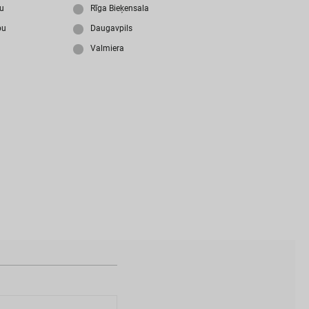
i
z
m
i
r
s
i
p
a
r
o
l
i
?
ju
Rīga Bieķensala
bu
Daugavpils
Valmiera
N
a
v
i
z
v
e
i
d
o
t
s
l
i
e
t
o
t
ā
j
a
k
o
n
t
s
?
I
Z
V
E
I
D
O
T
P
R
O
F
I
L
U