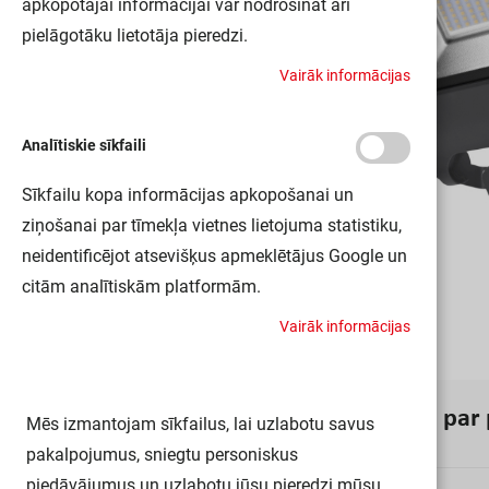
apkopotajai informācijai var nodrošināt arī
pielāgotāku lietotāja pieredzi.
V
a
i
r
ā
k
i
n
f
o
r
m
ā
c
i
j
a
s
Analītiskie sīkfaili
Sīkfailu kopa informācijas apkopošanai un
ziņošanai par tīmekļa vietnes lietojuma statistiku,
neidentificējot atsevišķus apmeklētājus Google un
citām analītiskām platformām.
V
a
i
r
ā
k
i
n
f
o
r
m
ā
c
i
j
a
s
I
n
f
o
r
m
ā
c
i
j
a
p
a
r
Mēs izmantojam sīkfailus, lai uzlabotu savus
pakalpojumus, sniegtu personiskus
piedāvājumus un uzlabotu jūsu pieredzi mūsu