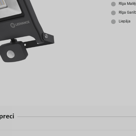
A
Rīga Malē
Rīga Ganī
Liepāja
p
r
e
c
i