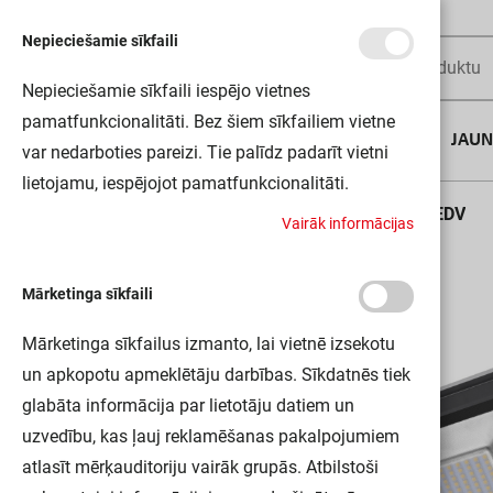
Nepieciešamie sīkfaili
Nepieciešamie sīkfaili iespējo vietnes
pamatfunkcionalitāti. Bez šiem sīkfailiem vietne
AUGUSTA DĪLS
JAU
var nedarboties pareizi. Tie palīdz padarīt vietni
lietojamu, iespējojot pamatfunkcionalitāti.
Sākums
ENDURA FLOOD SENSOR 50W 840 DG LEDV
V
a
i
r
ā
k
i
n
f
o
r
m
ā
c
i
j
a
s
Mārketinga sīkfaili
Mārketinga sīkfailus izmanto, lai vietnē izsekotu
un apkopotu apmeklētāju darbības. Sīkdatnēs tiek
glabāta informācija par lietotāju datiem un
uzvedību, kas ļauj reklamēšanas pakalpojumiem
atlasīt mērķauditoriju vairāk grupās. Atbilstoši