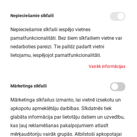
Nepieciešamie sīkfaili
Nepieciešamie sīkfaili iespējo vietnes
/
Sākums
ENDURA STYLE LANTERNMODERN50CM12WDGLEDV
pamatfunkcionalitāti. Bez šiem sīkfailiem vietne var
ENDURA STYLE
nedarboties pareizi. Tie palīdz padarīt vietni
LANTERNMODERN50CM12WDGLEDV
lietojamu, iespējojot pamatfunkcionalitāti.
LEDVANCE / 4058075205031
V
a
i
r
ā
k
i
n
f
o
r
m
ā
c
i
j
a
s
Mārketinga sīkfaili
Mārketinga sīkfailus izmanto, lai vietnē izsekotu un
apkopotu apmeklētāju darbības. Sīkdatnēs tiek
glabāta informācija par lietotāju datiem un uzvedību,
kas ļauj reklamēšanas pakalpojumiem atlasīt
mērķauditoriju vairāk grupās. Atbilstoši apkopotajai