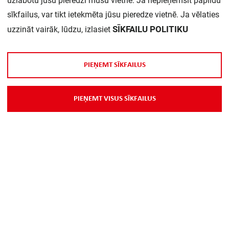
uzlabotu jūsu pieredzi mūsu vietnē. Ja nepieņemsit papildu
sīkfailus, var tikt ietekmēta jūsu pieredze vietnē. Ja vēlaties
Daudzums iepakojumā:
1
SĪKFAILU POLITIKU
uzzināt vairāk, lūdzu, izlasiet
P
I
E
Ņ
E
M
T
S
Ī
K
F
A
I
L
U
S
P
I
E
Ņ
E
M
T
V
I
S
U
S
S
Ī
K
F
A
I
L
U
S
Par Mums
Piegāde
Kontakti
Preču reklamācijas un atsauksmes