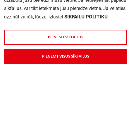
uzlabotu jūsu pieredzi mūsu vietnē. Ja nepieņemsit papildu
sīkfailus, var tikt ietekmēta jūsu pieredze vietnē. Ja vēlaties
Daudzums iepakojumā:
1
SĪKFAILU POLITIKU
uzzināt vairāk, lūdzu, izlasiet
P
I
E
Ņ
E
M
T
S
Ī
K
F
A
I
L
U
S
P
I
E
Ņ
E
M
T
V
I
S
U
S
S
Ī
K
F
A
I
L
U
S
Par Mums
Piegāde
Kontakti
Preču reklamācijas un atsauksmes