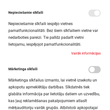
Nepieciešamie sīkfaili
Nepieciešamie sīkfaili iespējo vietnes
/
Sākums
ENDURA STYLE LANTERNMODERN90CM12WDGLEDV
pamatfunkcionalitāti. Bez šiem sīkfailiem vietne var
ENDURA STYLE
nedarboties pareizi. Tie palīdz padarīt vietni
LANTERNMODERN90CM12WDGLEDV
lietojamu, iespējojot pamatfunkcionalitāti.
LEDVANCE / 4058075205055
V
a
i
r
ā
k
i
n
f
o
r
m
ā
c
i
j
a
s
Mārketinga sīkfaili
Mārketinga sīkfailus izmanto, lai vietnē izsekotu un
apkopotu apmeklētāju darbības. Sīkdatnēs tiek
glabāta informācija par lietotāju datiem un uzvedību,
kas ļauj reklamēšanas pakalpojumiem atlasīt
mērķauditoriju vairāk grupās. Atbilstoši apkopotajai