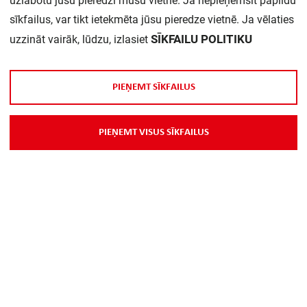
uzlabotu jūsu pieredzi mūsu vietnē. Ja nepieņemsit papildu
sīkfailus, var tikt ietekmēta jūsu pieredze vietnē. Ja vēlaties
SĪKFAILU POLITIKU
uzzināt vairāk, lūdzu, izlasiet
P
I
E
Ņ
E
M
T
S
Ī
K
F
A
I
L
U
S
P
I
E
Ņ
E
M
T
V
I
S
U
S
S
Ī
K
F
A
I
L
U
S
Par Mums
Piegāde
Kontakti
Preču reklamācijas un atsauksmes
PP