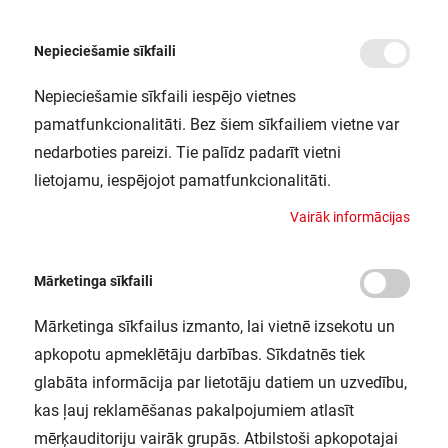
Nepieciešamie sīkfaili
Nepieciešamie sīkfaili iespējo vietnes
/
Sākums
ENDURA STYLE UPDOWN 12W AL LEDV
pamatfunkcionalitāti. Bez šiem sīkfailiem vietne var
ENDURA STYLE UPDOWN 12W AL
nedarboties pareizi. Tie palīdz padarīt vietni
LEDV
lietojamu, iespējojot pamatfunkcionalitāti.
LEDVANCE / 4058075205604
V
a
i
r
ā
k
i
n
f
o
r
m
ā
c
i
j
a
s
Mārketinga sīkfaili
Mārketinga sīkfailus izmanto, lai vietnē izsekotu un
apkopotu apmeklētāju darbības. Sīkdatnēs tiek
glabāta informācija par lietotāju datiem un uzvedību,
kas ļauj reklamēšanas pakalpojumiem atlasīt
mērķauditoriju vairāk grupās. Atbilstoši apkopotajai