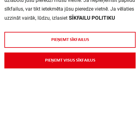
uzlabotu jūsu pieredzi mūsu vietnē. Ja nepieņemsit papildu
sīkfailus, var tikt ietekmēta jūsu pieredze vietnē. Ja vēlaties
SĪKFAILU POLITIKU
uzzināt vairāk, lūdzu, izlasiet
P
I
E
Ņ
E
M
T
S
Ī
K
F
A
I
L
U
S
Par Mums
P
I
E
Ņ
E
M
T
V
I
S
U
S
S
Ī
K
F
A
I
L
U
S
Piegāde
Kontakti
Preču reklamācijas un atsauksmes
PP
Vebināri