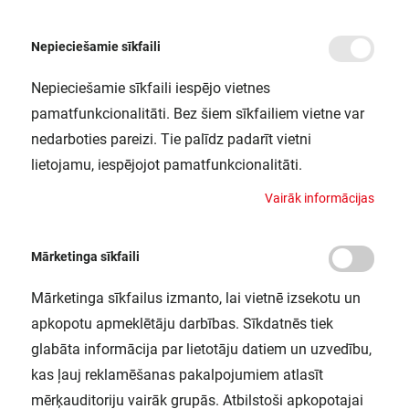
Nepieciešamie sīkfaili
Nepieciešamie sīkfaili iespējo vietnes
/
Sākums
ENDURA STYLE WIDE 12W WT LEDV
pamatfunkcionalitāti. Bez šiem sīkfailiem vietne var
ENDURA STYLE WIDE 12W WT LEDV
nedarboties pareizi. Tie palīdz padarīt vietni
LEDVANCE / 4058075214033
lietojamu, iespējojot pamatfunkcionalitāti.
V
a
i
r
ā
k
i
n
f
o
r
m
ā
c
i
j
a
s
Mārketinga sīkfaili
Mārketinga sīkfailus izmanto, lai vietnē izsekotu un
apkopotu apmeklētāju darbības. Sīkdatnēs tiek
glabāta informācija par lietotāju datiem un uzvedību,
kas ļauj reklamēšanas pakalpojumiem atlasīt
mērķauditoriju vairāk grupās. Atbilstoši apkopotajai