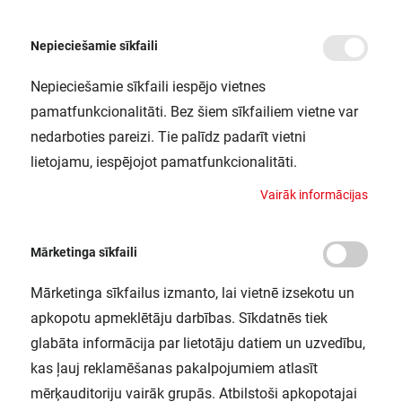
Nepieciešamie sīkfaili
Nepieciešamie sīkfaili iespējo vietnes
/
Sākums
FL MAX LUM P 600W 757 SYM 60 WAL
pamatfunkcionalitāti. Bez šiem sīkfailiem vietne var
FL MAX LUM P 600W 757 SYM 60
nedarboties pareizi. Tie palīdz padarīt vietni
WAL
lietojamu, iespējojot pamatfunkcionalitāti.
LEDVANCE / 4058075580602
V
a
i
r
ā
k
i
n
f
o
r
m
ā
c
i
j
a
s
Mārketinga sīkfaili
Mārketinga sīkfailus izmanto, lai vietnē izsekotu un
apkopotu apmeklētāju darbības. Sīkdatnēs tiek
glabāta informācija par lietotāju datiem un uzvedību,
kas ļauj reklamēšanas pakalpojumiem atlasīt
mērķauditoriju vairāk grupās. Atbilstoši apkopotajai