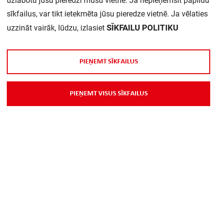
uzlabotu jūsu pieredzi mūsu vietnē. Ja nepieņemsit papildu
sīkfailus, var tikt ietekmēta jūsu pieredze vietnē. Ja vēlaties
SĪKFAILU POLITIKU
uzzināt vairāk, lūdzu, izlasiet
P
I
E
Ņ
E
M
T
S
Ī
K
F
A
I
L
U
S
P
I
E
Ņ
E
M
T
V
I
S
U
S
S
Ī
K
F
A
I
L
U
S
Par Mums
Piegāde
Kontakti
Preču reklamācijas un atsauksmes
PP